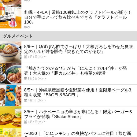
favy
5
札幌・4PLA｜常時100種以上のクラフトビールが揃う！
自分で手にとって飲み比べもできる『クラフトビール
100』
favy
グルメイベント
8/6〜｜ゆずぽん酢でさっぱり！大根おろしをのせた夏限
定のカルビ丼を販売『焼きたてのかるび』
8月6日(木) 〜
『焼きたてのかるび』から「にんにくカルビ丼」が発
売！大人気の「豚カルビ丼」も待望の復活
8月6日(木) 〜
8/5〜｜沖縄県産黒糖や夏野菜を使用！夏限定ベーグル3
種を販売『BAGEL&BAGEL』
8月5日(水) 〜
8/5〜｜ハラペーニョの辛さが癖になる！限定バーガー＆
フライが登場『Shake Shack』
8月5日(水) 〜
〜8/30｜「C.C.レモン」の爽快なパフェに注目！飲む新