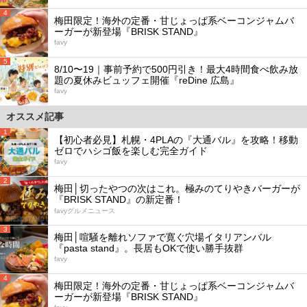
4
梅田限定！海外の定番・甘じょっぱ系ベーコンジャムバ
ーガーが新登場『BRISK STAND』
favy
5
8/10〜19｜事前予約で500円引き！最大4時間食べ飲み放
題の夏休みビュッフェ開催『reDine 広島』
favy
オススメ記事
1
【初心者必見】札幌・4PLAの『大通バル』を攻略！移動
ゼロでハシゴ飯を楽しむ完全ガイド
favy
2
梅田│切ったやつの次はこれ。極みのてりやきバーガーが
『BRISK STAND』の新定番！
favyグルメニュース
3
梅田│喧騒を離れソファで寛ぐ穴場イタリアンバル
『pasta stand』。長居もOKで使い勝手抜群
favy
4
梅田限定！海外の定番・甘じょっぱ系ベーコンジャムバ
ーガーが新登場『BRISK STAND』