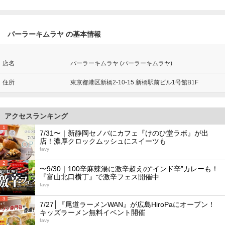
パーラーキムラヤ の基本情報
店名
パーラーキムラヤ (パーラーキムラヤ)
住所
東京都港区新橋2-10-15 新橋駅前ビル1号館B1F
アクセスランキング
1
7/31〜｜新静岡セノバにカフェ『けのひ堂ラボ』が出
店！濃厚クロックムッシュにスイーツも
favy
2
〜9/30｜100辛麻辣湯に激辛超えの“インド辛”カレーも！
『富山北口横丁』で激辛フェス開催中
favy
3
7/27│『尾道ラーメンWAN』が広島HiroPaにオープン！
キッズラーメン無料イベント開催
favy