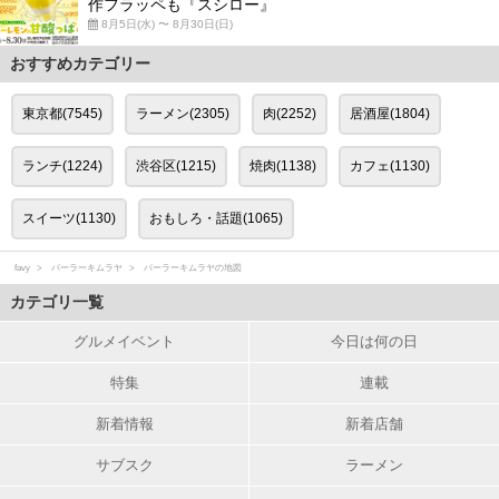
作フラッペも『スシロー』
8月5日(水) 〜 8月30日(日)
おすすめカテゴリー
東京都(7545)
ラーメン(2305)
肉(2252)
居酒屋(1804)
ランチ(1224)
渋谷区(1215)
焼肉(1138)
カフェ(1130)
スイーツ(1130)
おもしろ・話題(1065)
favy
パーラーキムラヤ
パーラーキムラヤの地図
カテゴリ一覧
グルメイベント
今日は何の日
特集
連載
新着情報
新着店舗
サブスク
ラーメン