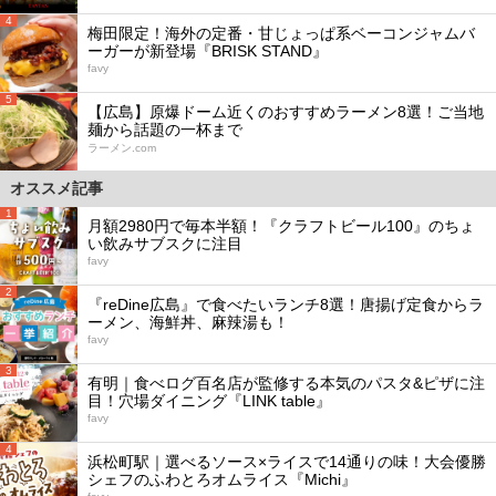
4
梅田限定！海外の定番・甘じょっぱ系ベーコンジャムバ
ーガーが新登場『BRISK STAND』
favy
5
【広島】原爆ドーム近くのおすすめラーメン8選！ご当地
麺から話題の一杯まで
ラーメン.com
オススメ記事
1
月額2980円で毎本半額！『クラフトビール100』のちょ
い飲みサブスクに注目
favy
2
『reDine広島』で食べたいランチ8選！唐揚げ定食からラ
ーメン、海鮮丼、麻辣湯も！
favy
3
有明｜食べログ百名店が監修する本気のパスタ&ピザに注
目！穴場ダイニング『LINK table』
favy
4
浜松町駅｜選べるソース×ライスで14通りの味！大会優勝
シェフのふわとろオムライス『Michi』