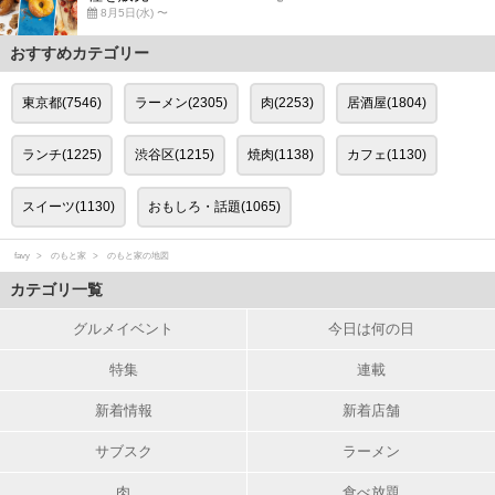
8月5日(水) 〜
おすすめカテゴリー
東京都(7546)
ラーメン(2305)
肉(2253)
居酒屋(1804)
ランチ(1225)
渋谷区(1215)
焼肉(1138)
カフェ(1130)
スイーツ(1130)
おもしろ・話題(1065)
favy
のもと家
のもと家の地図
カテゴリ一覧
グルメイベント
今日は何の日
特集
連載
新着情報
新着店舗
サブスク
ラーメン
肉
食べ放題