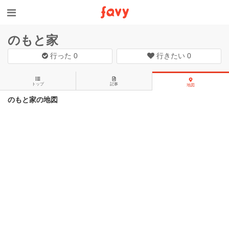
のもと家
行った
0
行きたい
0
トップ
記事
地図
のもと家の地図