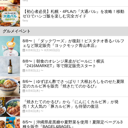
favy
5
【初心者必見】札幌・4PLAの『大通バル』を攻略！移動
ゼロでハシゴ飯を楽しむ完全ガイド
favy
グルメイベント
8/8〜｜「ダックワーズ」が復刻！ピスタチオ香るパルフ
ェなど限定販売『ヨックモック青山本店』
8月8日(土) 〜 8月30日(日)
8/8〜｜朝食のオレンジ果皮がビールに！横浜
『2416MARKET』等で限定販売スタート
8月8日(土) 〜
8/6〜｜ゆずぽん酢でさっぱり！大根おろしをのせた夏限
定のカルビ丼を販売『焼きたてのかるび』
8月6日(木) 〜
『焼きたてのかるび』から「にんにくカルビ丼」が発
売！大人気の「豚カルビ丼」も待望の復活
8月6日(木) 〜
8/5〜｜沖縄県産黒糖や夏野菜を使用！夏限定ベーグル3
種を販売『BAGEL&BAGEL』