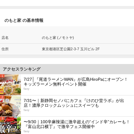
のもと家 の基本情報
店名
のもと家 (ノモトヤ)
住所
東京都港区芝公園2-3-7 玉川ビル 2F
アクセスランキング
1
7/27│『尾道ラーメンWAN』が広島HiroPaにオープン！
キッズラーメン無料イベント開催
favy
2
7/31〜｜新静岡セノバにカフェ『けのひ堂ラボ』が出
店！濃厚クロックムッシュにスイーツも
favy
3
〜9/30｜100辛麻辣湯に激辛超えの“インド辛”カレーも！
『富山北口横丁』で激辛フェス開催中
favy