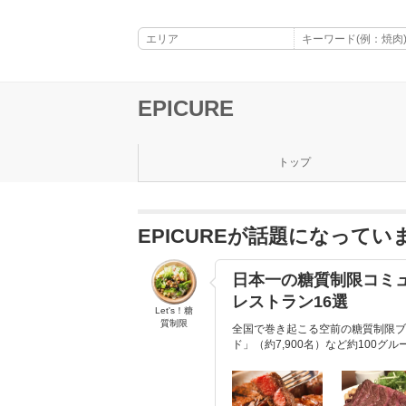
EPICURE
トップ
EPICUREが話題になってい
日本一の糖質制限コミ
レストラン16選
Let's！糖
質制限
全国で巻き起こる空前の糖質制限ブ
ド」（約7,900名）など約100グ