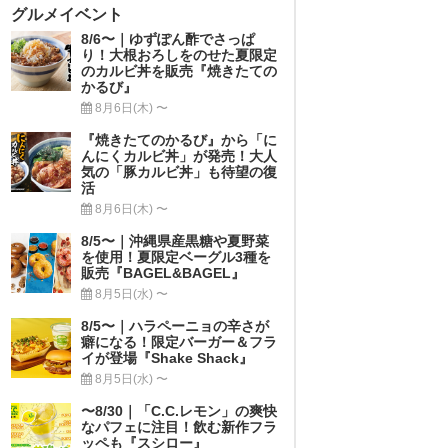
グルメイベント
8/6〜｜ゆずぽん酢でさっぱ
り！大根おろしをのせた夏限定
のカルビ丼を販売『焼きたての
かるび』
8月6日(木) 〜
『焼きたてのかるび』から「に
んにくカルビ丼」が発売！大人
気の「豚カルビ丼」も待望の復
活
8月6日(木) 〜
8/5〜｜沖縄県産黒糖や夏野菜
を使用！夏限定ベーグル3種を
販売『BAGEL&BAGEL』
8月5日(水) 〜
8/5〜｜ハラペーニョの辛さが
癖になる！限定バーガー＆フラ
イが登場『Shake Shack』
8月5日(水) 〜
〜8/30｜「C.C.レモン」の爽快
なパフェに注目！飲む新作フラ
ッペも『スシロー』