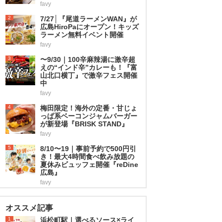
favy
2
7/27│『尾道ラーメンWAN』が
広島HiroPaにオープン！キッズ
ラーメン無料イベント開催
favy
3
〜9/30｜100辛麻辣湯に激辛超
えの“インド辛”カレーも！『富
山北口横丁』で激辛フェス開催
中
favy
4
梅田限定！海外の定番・甘じょ
っぱ系ベーコンジャムバーガー
が新登場『BRISK STAND』
favy
5
8/10〜19｜事前予約で500円引
き！最大4時間食べ飲み放題の
夏休みビュッフェ開催『reDine
広島』
favy
オススメ記事
1
浜松町駅｜選べるソース×ライ