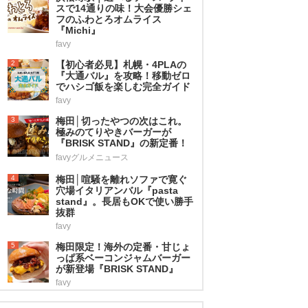
スで14通りの味！大会優勝シェ
フのふわとろオムライス
『Michi』
favy
2
【初心者必見】札幌・4PLAの
『大通バル』を攻略！移動ゼロ
でハシゴ飯を楽しむ完全ガイド
favy
3
梅田│切ったやつの次はこれ。
極みのてりやきバーガーが
『BRISK STAND』の新定番！
favyグルメニュース
4
梅田│喧騒を離れソファで寛ぐ
穴場イタリアンバル『pasta
stand』。長居もOKで使い勝手
抜群
favy
5
梅田限定！海外の定番・甘じょ
っぱ系ベーコンジャムバーガー
が新登場『BRISK STAND』
favy