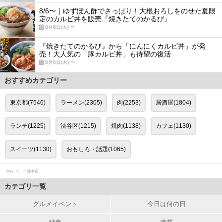
8/6〜｜ゆずぽん酢でさっぱり！大根おろしをのせた夏限
定のカルビ丼を販売『焼きたてのかるび』
8月6日(木) 〜
『焼きたてのかるび』から「にんにくカルビ丼」が発
売！大人気の「豚カルビ丼」も待望の復活
8月6日(木) 〜
おすすめカテゴリー
東京都(7546)
ラーメン(2305)
肉(2253)
居酒屋(1804)
ランチ(1225)
渋谷区(1215)
焼肉(1138)
カフェ(1130)
スイーツ(1130)
おもしろ・話題(1065)
favy
一圓本店
カテゴリ一覧
グルメイベント
今日は何の日