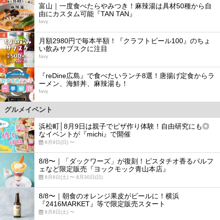
3
富山｜一度食べたらやみつき！麻辣湯は具材50種から自
由にカスタム可能『TAN TAN』
favy
4
月額2980円で毎本半額！『クラフトビール100』のちょ
い飲みサブスクに注目
favy
5
『reDine広島』で食べたいランチ8選！唐揚げ定食からラ
ーメン、海鮮丼、麻辣湯も！
favy
グルメイベント
浜松町│8月9日は親子でピザ作り体験！自由研究にも◎
なイベントが『michi』で開催
8月9日(日) 〜
8/8〜｜「ダックワーズ」が復刻！ピスタチオ香るパルフ
ェなど限定販売『ヨックモック青山本店』
8月8日(土) 〜 8月30日(日)
8/8〜｜朝食のオレンジ果皮がビールに！横浜
『2416MARKET』等で限定販売スタート
8月8日(土) 〜