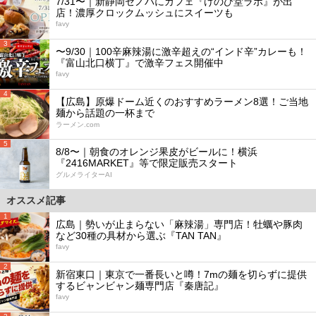
7/31〜｜新静岡セノバにカフェ『けのひ堂ラボ』が出
店！濃厚クロックムッシュにスイーツも
favy
3
〜9/30｜100辛麻辣湯に激辛超えの“インド辛”カレーも！
『富山北口横丁』で激辛フェス開催中
favy
4
【広島】原爆ドーム近くのおすすめラーメン8選！ご当地
麺から話題の一杯まで
ラーメン.com
5
8/8〜｜朝食のオレンジ果皮がビールに！横浜
『2416MARKET』等で限定販売スタート
グルメライターAI
オススメ記事
1
広島｜勢いが止まらない「麻辣湯」専門店！牡蠣や豚肉
など30種の具材から選ぶ『TAN TAN』
favy
2
新宿東口｜東京で一番長いと噂！7mの麺を切らずに提供
するビャンビャン麺専門店『秦唐記』
favy