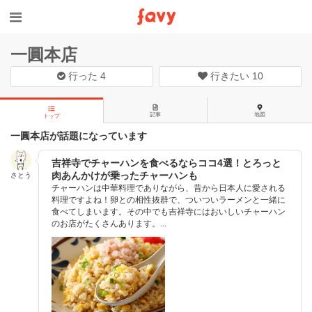
一圓本店
行った
4
行きたい
10
記事
地図
トップ
一圓本店が話題になっています
吉祥寺でチャーハンを食べるならココ4選！とろっと
肉あんかけが乗ったチャーハンも
さとう
チャーハンは中華料理でありながら、昔から日本人に愛される
料理ですよね！卵との相性抜群で、ついついラーメンと一緒に
食べてしまいます。その中でも吉祥寺にはおいしいチャーハン
のお店がたくさんあります。...