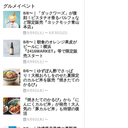
グルメイベント
8/8〜｜「ダックワーズ」が復
刻！ピスタチオ香るパルフェな
ど限定販売『ヨックモック青山
本店』
8月8日(土) 〜 8月30日(日)
8/8〜｜朝食のオレンジ果皮が
ビールに！横浜
『2416MARKET』等で限定販
売スタート
8月8日(土) 〜
8/6〜｜ゆずぽん酢でさっぱ
り！大根おろしをのせた夏限定
のカルビ丼を販売『焼きたての
かるび』
8月6日(木) 〜
『焼きたてのかるび』から「に
んにくカルビ丼」が発売！大人
気の「豚カルビ丼」も待望の復
活
8月6日(木) 〜