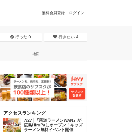
無料会員登録
ログイン
行った
0
行きたい
4
地図
アクセスランキング
1
7/27│『尾道ラーメンWAN』が
広島HiroPaにオープン！キッズ
ラーメン無料イベント開催