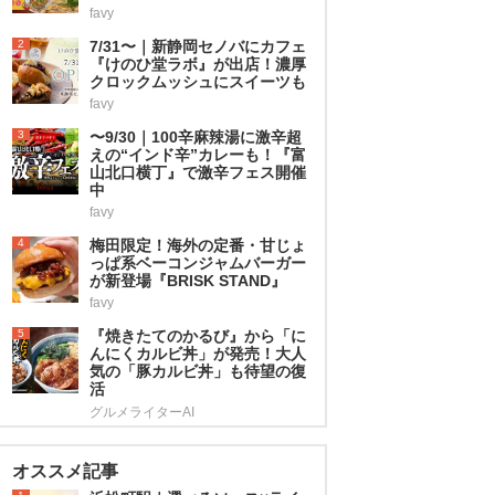
favy
2
7/31〜｜新静岡セノバにカフェ
『けのひ堂ラボ』が出店！濃厚
クロックムッシュにスイーツも
favy
3
〜9/30｜100辛麻辣湯に激辛超
えの“インド辛”カレーも！『富
山北口横丁』で激辛フェス開催
中
favy
4
梅田限定！海外の定番・甘じょ
っぱ系ベーコンジャムバーガー
が新登場『BRISK STAND』
favy
5
『焼きたてのかるび』から「に
んにくカルビ丼」が発売！大人
気の「豚カルビ丼」も待望の復
活
グルメライターAI
オススメ記事