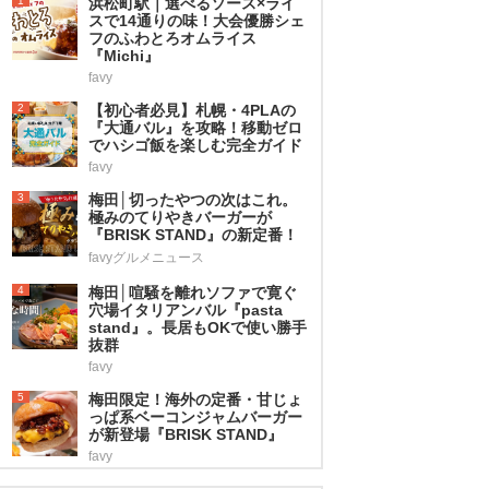
1
浜松町駅｜選べるソース×ライ
スで14通りの味！大会優勝シェ
フのふわとろオムライス
『Michi』
favy
2
【初心者必見】札幌・4PLAの
『大通バル』を攻略！移動ゼロ
でハシゴ飯を楽しむ完全ガイド
favy
3
梅田│切ったやつの次はこれ。
極みのてりやきバーガーが
『BRISK STAND』の新定番！
favyグルメニュース
4
梅田│喧騒を離れソファで寛ぐ
穴場イタリアンバル『pasta
stand』。長居もOKで使い勝手
抜群
favy
5
梅田限定！海外の定番・甘じょ
っぱ系ベーコンジャムバーガー
が新登場『BRISK STAND』
favy