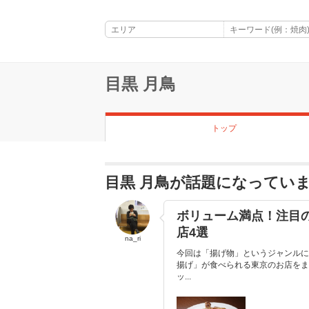
目黒 月鳥
トップ
目黒 月鳥が話題になってい
ボリューム満点！注目
店4選
na_ri
今回は「揚げ物」というジャンルに
揚げ」が食べられる東京のお店をま
ッ...