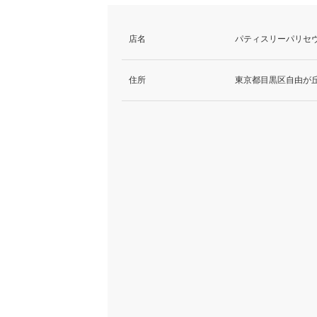
店名
パティスリーパリセヴ
住所
東京都目黒区自由が丘2-