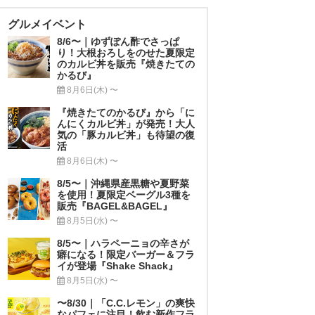
グルメイベント
8/6〜｜ゆずぽん酢でさっぱ
り！大根おろしをのせた夏限定
のカルビ丼を販売『焼きたての
かるび』
8月6日(木) 〜
『焼きたてのかるび』から「に
んにくカルビ丼」が発売！大人
気の「豚カルビ丼」も待望の復
活
8月6日(木) 〜
8/5〜｜沖縄県産黒糖や夏野菜
を使用！夏限定ベーグル3種を
販売『BAGEL&BAGEL』
8月5日(水) 〜
8/5〜｜ハラペーニョの辛さが
癖になる！限定バーガー＆フラ
イが登場『Shake Shack』
8月5日(水) 〜
〜8/30｜「C.C.レモン」の爽快
なパフェに注目！飲む新作フラ