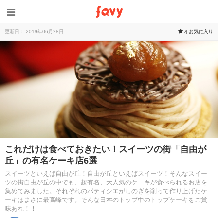
更新日： 2019年06月28日
お気に入り
4
これだけは食べておきたい！スイーツの街「自由が
丘」の有名ケーキ店6選
スイーツといえば自由が丘！自由が丘といえばスイーツ！そんなスイー
ツの街自由が丘の中でも、超有名、大人気のケーキが食べられるお店を
集めてみました。それぞれのパティシエがしのぎを削って作り上げたケ
ーキはまさに最高峰です。そんな日本のトップ中のトップケーキをご賞
味あれ！！