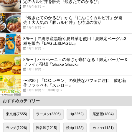
定のカルビ丼を販売『焼きたてのかるび』
8月6日(木) 〜
『焼きたてのかるび』から「にんにくカルビ丼」が発
売！大人気の「豚カルビ丼」も待望の復活
8月6日(木) 〜
8/5〜｜沖縄県産黒糖や夏野菜を使用！夏限定ベーグル3
種を販売『BAGEL&BAGEL』
8月5日(水) 〜
8/5〜｜ハラペーニョの辛さが癖になる！限定バーガー＆
フライが登場『Shake Shack』
8月5日(水) 〜
〜8/30｜「C.C.レモン」の爽快なパフェに注目！飲む新
作フラッペも『スシロー』
8月5日(水) 〜 8月30日(日)
おすすめカテゴリー
東京都(7555)
ラーメン(2306)
肉(2252)
居酒屋(1804)
ランチ(1226)
渋谷区(1215)
焼肉(1138)
カフェ(1131)