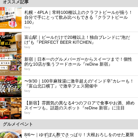
オススメ記事
1
札幌・4PLA｜常時100種以上のクラフトビールが揃う！
自分で手にとって飲み比べもできる『クラフトビール
100』
favy
2
富山駅｜ビールだけで20種以上！独自ブレンドに“泡だ
け”も『PERFECT BEER KITCHEN』
favy
3
新宿｜日本一のグルメバーガーからスイーツまで！個性
的な10店が集うフードホール『reDine 新宿』
favy
4
〜9/30｜100辛麻辣湯に激辛超えの“インド辛”カレーも！
『富山北口横丁』で激辛フェス開催中
favy
5
【新宿】雰囲気の異なる4つのフロアで食事やお酒、締め
スイーツも。話題のスポット『reDine 新宿』に注目
favy
グルメイベント
8/6〜｜ゆずぽん酢でさっぱり！大根おろしをのせた夏限