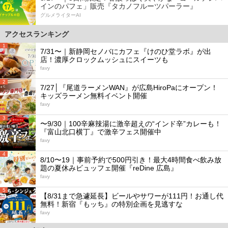
インのパフェ」販売『タカノフルーツパーラー』
グルメライターAI
アクセスランキング
1
7/31〜｜新静岡セノバにカフェ『けのひ堂ラボ』が出
店！濃厚クロックムッシュにスイーツも
favy
2
7/27│『尾道ラーメンWAN』が広島HiroPaにオープン！
キッズラーメン無料イベント開催
favy
3
〜9/30｜100辛麻辣湯に激辛超えの“インド辛”カレーも！
『富山北口横丁』で激辛フェス開催中
favy
4
8/10〜19｜事前予約で500円引き！最大4時間食べ飲み放
題の夏休みビュッフェ開催『reDine 広島』
favy
5
【8/31まで急遽延長】ビールやサワーが111円！お通し代
無料！新宿『もッち』の特別企画を見逃すな
favy