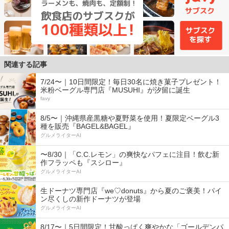
関連する記事
7/24〜｜10日間限定！毎日30名に焼き菓子プレゼント！
米粉ベーグル専門店『MUSUHI』が汐留に誕生
favy
8/5〜｜沖縄県産黒糖や夏野菜を使用！夏限定ベーグル3
種を販売『BAGEL&BAGEL』
グルメライターAI
〜8/30｜「C.C.レモン」の爽快なパフェに注目！飲む新
作フラッペも『スシロー』
グルメライターAI
生ドーナツ専門店『we♡donuts』から夏のご褒美！パイ
ン尽くしの新作ドーナツが登場
グルメライターAI
8/17〜｜5日間限定！甘酸っぱく爽やかな「ゴールデンパ