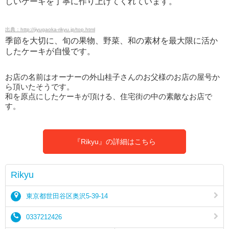
しいケーキを丁寧に作り上げてくれています。
出典：http://jiyugaoka-rikyu.jp/top.html
季節を大切に、旬の果物、野菜、和の素材を最大限に活か
したケーキが自慢です。
お店の名前はオーナーの外山桂子さんのお父様のお店の屋号か
ら頂いたそうです。
和を原点にしたケーキが頂ける、住宅街の中の素敵なお店で
す。
『Rikyu』の詳細はこちら
Rikyu
東京都世田谷区奥沢5-39-14
0337212426