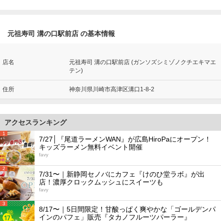
元祖寿司 溝の口駅前店 の基本情報
店名
元祖寿司 溝の口駅前店 (ガンソズシミゾノクチエキマエ
テン)
住所
神奈川県川崎市高津区溝口1-8-2
アクセスランキング
1
7/27│『尾道ラーメンWAN』が広島HiroPaにオープン！
キッズラーメン無料イベント開催
favy
2
7/31〜｜新静岡セノバにカフェ『けのひ堂ラボ』が出
店！濃厚クロックムッシュにスイーツも
favy
3
8/17〜｜5日間限定！甘酸っぱく爽やかな「ゴールデンパ
インのパフェ」販売『タカノフルーツパーラー』