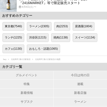
『2416MARKET』等で限定販売スタート
8月8日(土) 〜
おすすめカテゴリー
東京都(7546)
ラーメン(2305)
肉(2253)
居酒屋(1804)
ランチ(1225)
渋谷区(1215)
焼肉(1138)
スイーツ(1134)
カフェ(1130)
おもしろ・話題(1065)
favy
元祖寿司 溝の口駅前店
元祖寿司 溝の口駅前店の地図
カテゴリ一覧
グルメイベント
今日は何の日
特集
連載
新着情報
新着店舗
サブスク
ラーメン