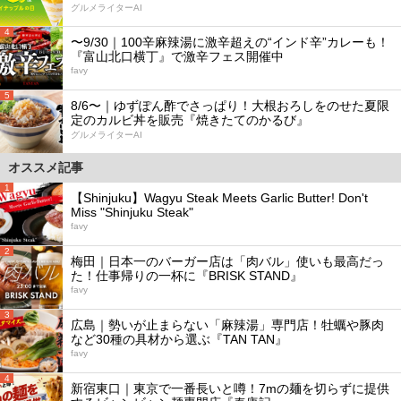
グルメライターAI
4
〜9/30｜100辛麻辣湯に激辛超えの“インド辛”カレーも！
『富山北口横丁』で激辛フェス開催中
favy
5
8/6〜｜ゆずぽん酢でさっぱり！大根おろしをのせた夏限
定のカルビ丼を販売『焼きたてのかるび』
グルメライターAI
オススメ記事
1
【Shinjuku】Wagyu Steak Meets Garlic Butter! Don't
Miss "Shinjuku Steak"
favy
2
梅田｜日本一のバーガー店は「肉バル」使いも最高だっ
た！仕事帰りの一杯に『BRISK STAND』
favy
3
広島｜勢いが止まらない「麻辣湯」専門店！牡蠣や豚肉
など30種の具材から選ぶ『TAN TAN』
favy
4
新宿東口｜東京で一番長いと噂！7mの麺を切らずに提供