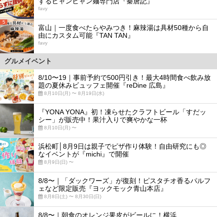
するビャンビャン麺専門店『秦唐記』
favy
5
富山｜一度食べたらやみつき！麻辣湯は具材50種から自
由にカスタム可能『TAN TAN』
favy
グルメイベント
8/10〜19｜事前予約で500円引き！最大4時間食べ飲み放
題の夏休みビュッフェ開催『reDine 広島』
8月10日(月) 〜 8月19日(水)
『YONA YONA』初！凍らせたクラフトビール「すだッ
シー」が販売中！果汁入りで爽やかな一杯
8月10日(月) 〜
浜松町│8月9日は親子でピザ作り体験！自由研究にも◎
なイベントが『michi』で開催
8月9日(日) 〜
8/8〜｜「ダックワーズ」が復刻！ピスタチオ香るパルフ
ェなど限定販売『ヨックモック青山本店』
8月8日(土) 〜 8月30日(日)
8/8〜｜朝食のオレンジ果皮がビールに！横浜