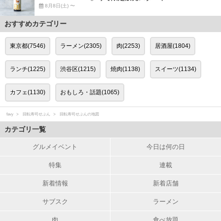
8月8日(土) 〜
おすすめカテゴリー
東京都(7546)
ラーメン(2305)
肉(2253)
居酒屋(1804)
ランチ(1225)
渋谷区(1215)
焼肉(1138)
スイーツ(1134)
カフェ(1130)
おもしろ・話題(1065)
favy
回転寿司せぶん
回転寿司せぶんの地図
カテゴリ一覧
グルメイベント
今日は何の日
特集
連載
新着情報
新着店舗
サブスク
ラーメン
肉
食べ放題