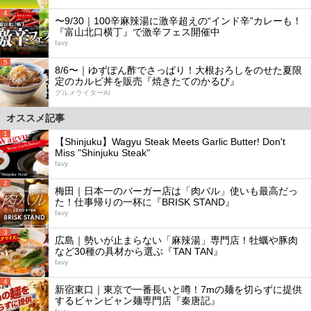
4
〜9/30｜100辛麻辣湯に激辛超えの“インド辛”カレーも！
『富山北口横丁』で激辛フェス開催中
favy
5
8/6〜｜ゆずぽん酢でさっぱり！大根おろしをのせた夏限
定のカルビ丼を販売『焼きたてのかるび』
グルメライターAI
オススメ記事
1
【Shinjuku】Wagyu Steak Meets Garlic Butter! Don't
Miss "Shinjuku Steak"
favy
2
梅田｜日本一のバーガー店は「肉バル」使いも最高だっ
た！仕事帰りの一杯に『BRISK STAND』
favy
3
広島｜勢いが止まらない「麻辣湯」専門店！牡蠣や豚肉
など30種の具材から選ぶ『TAN TAN』
favy
4
新宿東口｜東京で一番長いと噂！7mの麺を切らずに提供
するビャンビャン麺専門店『秦唐記』