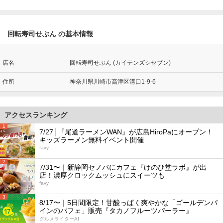
回転寿司せぶん の基本情報
店名
回転寿司せぶん (カイテンズシセブン)
住所
神奈川県川崎市高津区溝口1-9-6
アクセスランキング
1
7/27│『尾道ラーメンWAN』が広島HiroPaにオープン！
キッズラーメン無料イベント開催
favy
2
7/31〜｜新静岡セノバにカフェ『けのひ堂ラボ』が出
店！濃厚クロックムッシュにスイーツも
favy
3
8/17〜｜5日間限定！甘酸っぱく爽やかな「ゴールデンパ
インのパフェ」販売『タカノフルーツパーラー』
グルメライターAI