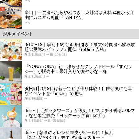
favy
5
富山｜一度食べたらやみつき！麻辣湯は具材50種から自
由にカスタム可能『TAN TAN』
favy
グルメイベント
8/10〜19｜事前予約で500円引き！最大4時間食べ飲み放
題の夏休みビュッフェ開催『reDine 広島』
8月10日(月) 〜 8月19日(水)
『YONA YONA』初！凍らせたクラフトビール「すだッ
シー」が販売中！果汁入りで爽やかな一杯
8月10日(月) 〜
浜松町│8月9日は親子でピザ作り体験！自由研究にも◎
なイベントが『michi』で開催
8月9日(日) 〜
8/8〜｜「ダックワーズ」が復刻！ピスタチオ香るパルフ
ェなど限定販売『ヨックモック青山本店』
8月8日(土) 〜 8月30日(日)
8/8〜｜朝食のオレンジ果皮がビールに！横浜
『2416MARKET』等で限定販売スタート