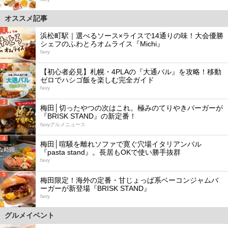
オススメ記事
1
浜松町駅｜選べるソース×ライスで14通りの味！大会優勝
シェフのふわとろオムライス『Michi』
favy
2
【初心者必見】札幌・4PLAの『大通バル』を攻略！移動
ゼロでハシゴ飯を楽しむ完全ガイド
favy
3
梅田│切ったやつの次はこれ。極みのてりやきバーガーが
『BRISK STAND』の新定番！
favyグルメニュース
4
梅田│喧騒を離れソファで寛ぐ穴場イタリアンバル
『pasta stand』。長居もOKで使い勝手抜群
favy
5
梅田限定！海外の定番・甘じょっぱ系ベーコンジャムバ
ーガーが新登場『BRISK STAND』
favy
グルメイベント