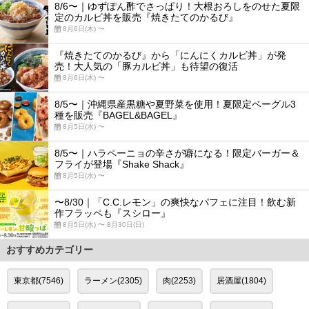
8/6〜｜ゆずぽん酢でさっぱり！大根おろしをのせた夏限
定のカルビ丼を販売『焼きたてのかるび』
8月6日(木) 〜
『焼きたてのかるび』から「にんにくカルビ丼」が発
売！大人気の「豚カルビ丼」も待望の復活
8月6日(木) 〜
8/5〜｜沖縄県産黒糖や夏野菜を使用！夏限定ベーグル3
種を販売『BAGEL&BAGEL』
8月5日(水) 〜
8/5〜｜ハラペーニョの辛さが癖になる！限定バーガー＆
フライが登場『Shake Shack』
8月5日(水) 〜
〜8/30｜「C.C.レモン」の爽快なパフェに注目！飲む新
作フラッペも『スシロー』
8月5日(水) 〜 8月30日(日)
おすすめカテゴリー
東京都(7546)
ラーメン(2305)
肉(2253)
居酒屋(1804)