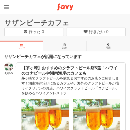
サザンビーチカフェ
行った
0
行きたい
0
記事
地図
トップ
サザンビーチカフェが話題になっています
【茅ヶ崎】おすすめのクラフトビール店5選！ハワイ
のコナビールや湘南海岸のカフェも
あゆみ
茅ヶ崎でクラフトビールを飲めるおすすめのお店をご紹介しま
す！湘南海岸沿いにあるカフェや、海外のクラフトビールが揃
うイタリアンのお店、ハワイのクラフトビール「コナビール」
を飲めるハワイアンレストラ...