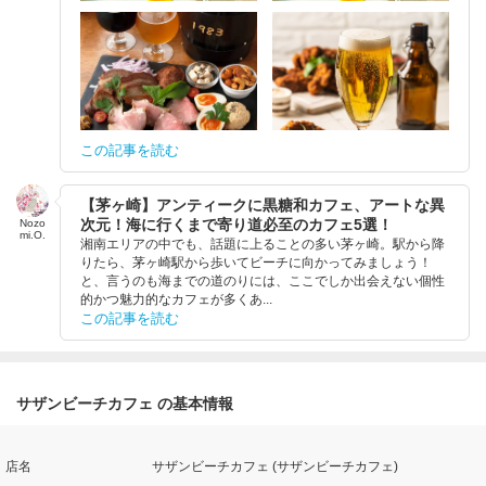
この記事を読む
【茅ヶ崎】アンティークに黒糖和カフェ、アートな異
次元！海に行くまで寄り道必至のカフェ5選！
Nozo
mi.O.
湘南エリアの中でも、話題に上ることの多い茅ヶ崎。駅から降
りたら、茅ヶ崎駅から歩いてビーチに向かってみましょう！
と、言うのも海までの道のりには、ここでしか出会えない個性
的かつ魅力的なカフェが多くあ...
この記事を読む
サザンビーチカフェ の基本情報
店名
サザンビーチカフェ (サザンビーチカフェ)