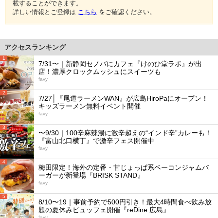
載することができます。
詳しい情報とご登録は
こちら
をご確認ください。
アクセスランキング
1
7/31〜｜新静岡セノバにカフェ『けのひ堂ラボ』が出
店！濃厚クロックムッシュにスイーツも
favy
2
7/27│『尾道ラーメンWAN』が広島HiroPaにオープン！
キッズラーメン無料イベント開催
favy
3
〜9/30｜100辛麻辣湯に激辛超えの“インド辛”カレーも！
『富山北口横丁』で激辛フェス開催中
favy
4
梅田限定！海外の定番・甘じょっぱ系ベーコンジャムバ
ーガーが新登場『BRISK STAND』
favy
5
8/10〜19｜事前予約で500円引き！最大4時間食べ飲み放
題の夏休みビュッフェ開催『reDine 広島』
favy