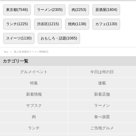
東京都(7546)
ラーメン(2305)
肉(2253)
居酒屋(1804)
ランチ(1225)
渋谷区(1215)
焼肉(1138)
カフェ(1130)
スイーツ(1130)
おもしろ・話題(1065)
favy
龍上海 新横浜ラーメン博物館店
カテゴリ一覧
グルメイベント
今日は何の日
特集
連載
新着情報
新着店舗
サブスク
ラーメン
肉
食べ放題
ランチ
ご当地グルメ