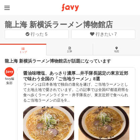
龍上海 新横浜ラーメン博物館店
行った
5
行きたい
7
記事
地図
トップ
龍上海 新横浜ラーメン博物館店が話題になっています
醤油味噌塩、あっさり濃厚…井手隊長認定の東京近郊
で味わう全国の「ご当地ラーメン」8選
favy編
集部
ラーメンは日本各地で独自の進化を遂げ、ご当地ラーメンとし
て土地土地で愛されています。この記事では全国47都道府県を
食べ歩くラーメンライター・井手隊長が、東京近郊で食べられ
るご当地ラーメンの店を9...