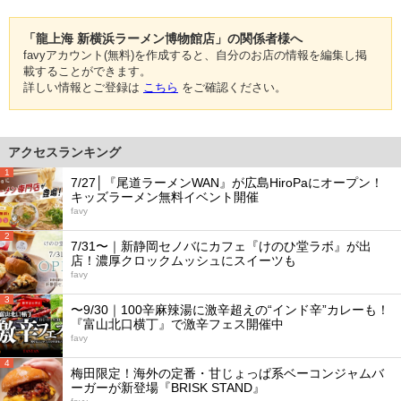
「龍上海 新横浜ラーメン博物館店」の関係者様へ
favyアカウント(無料)を作成すると、自分のお店の情報を編集し掲
載することができます。
詳しい情報とご登録は
こちら
をご確認ください。
アクセスランキング
1
7/27│『尾道ラーメンWAN』が広島HiroPaにオープン！
キッズラーメン無料イベント開催
favy
2
7/31〜｜新静岡セノバにカフェ『けのひ堂ラボ』が出
店！濃厚クロックムッシュにスイーツも
favy
3
〜9/30｜100辛麻辣湯に激辛超えの“インド辛”カレーも！
『富山北口横丁』で激辛フェス開催中
favy
4
梅田限定！海外の定番・甘じょっぱ系ベーコンジャムバ
ーガーが新登場『BRISK STAND』