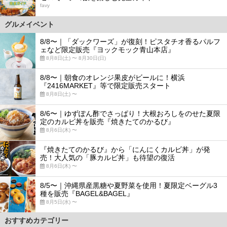
favy
グルメイベント
8/8〜｜「ダックワーズ」が復刻！ピスタチオ香るパルフ
ェなど限定販売『ヨックモック青山本店』
8月8日(土) 〜 8月30日(日)
8/8〜｜朝食のオレンジ果皮がビールに！横浜
『2416MARKET』等で限定販売スタート
8月8日(土) 〜
8/6〜｜ゆずぽん酢でさっぱり！大根おろしをのせた夏限
定のカルビ丼を販売『焼きたてのかるび』
8月6日(木) 〜
『焼きたてのかるび』から「にんにくカルビ丼」が発
売！大人気の「豚カルビ丼」も待望の復活
8月6日(木) 〜
8/5〜｜沖縄県産黒糖や夏野菜を使用！夏限定ベーグル3
種を販売『BAGEL&BAGEL』
8月5日(水) 〜
おすすめカテゴリー