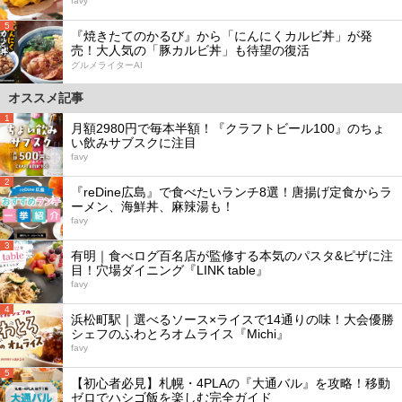
favy
5
『焼きたてのかるび』から「にんにくカルビ丼」が発
売！大人気の「豚カルビ丼」も待望の復活
グルメライターAI
オススメ記事
1
月額2980円で毎本半額！『クラフトビール100』のちょ
い飲みサブスクに注目
favy
2
『reDine広島』で食べたいランチ8選！唐揚げ定食からラ
ーメン、海鮮丼、麻辣湯も！
favy
3
有明｜食べログ百名店が監修する本気のパスタ&ピザに注
目！穴場ダイニング『LINK table』
favy
4
浜松町駅｜選べるソース×ライスで14通りの味！大会優勝
シェフのふわとろオムライス『Michi』
favy
5
【初心者必見】札幌・4PLAの『大通バル』を攻略！移動
ゼロでハシゴ飯を楽しむ完全ガイド