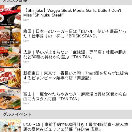
オススメ記事
1
【Shinjuku】Wagyu Steak Meets Garlic Butter! Don't
Miss "Shinjuku Steak"
favy
2
梅田｜日本一のバーガー店は「肉バル」使いも最高だっ
た！仕事帰りの一杯に『BRISK STAND』
favy
3
広島｜勢いが止まらない「麻辣湯」専門店！牡蠣や豚肉
など30種の具材から選ぶ『TAN TAN』
favy
4
新宿東口｜東京で一番長いと噂！7mの麺を切らずに提供
するビャンビャン麺専門店『秦唐記』
favy
5
富山｜一度食べたらやみつき！麻辣湯は具材50種から自
由にカスタム可能『TAN TAN』
favy
グルメイベント
8/10〜19｜事前予約で500円引き！最大4時間食べ飲み放
題の夏休みビュッフェ開催『reDine 広島』