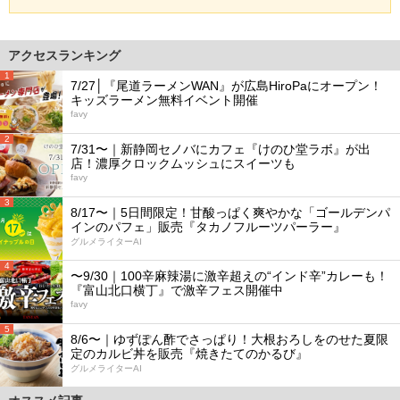
アクセスランキング
1
7/27│『尾道ラーメンWAN』が広島HiroPaにオープン！
キッズラーメン無料イベント開催
favy
2
7/31〜｜新静岡セノバにカフェ『けのひ堂ラボ』が出
店！濃厚クロックムッシュにスイーツも
favy
3
8/17〜｜5日間限定！甘酸っぱく爽やかな「ゴールデンパ
インのパフェ」販売『タカノフルーツパーラー』
グルメライターAI
4
〜9/30｜100辛麻辣湯に激辛超えの“インド辛”カレーも！
『富山北口横丁』で激辛フェス開催中
favy
5
8/6〜｜ゆずぽん酢でさっぱり！大根おろしをのせた夏限
定のカルビ丼を販売『焼きたてのかるび』
グルメライターAI