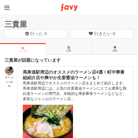
三貴屋
行った
0
行きたい
0
記事
地図
トップ
三貴屋が話題になっています
馬車道駅周辺のオススメのラーメン店4選！町中華番
組紹介店や爽やか生姜醤油ラーメンも！
ラーメ
ン.co
馬車道駅周辺でオススメのラーメン店をまとめて紹介します。
m
馬車道駅周辺には、人気の生姜醤油ラーメンにとても濃厚な鶏
白湯ラーメンの専門店、本格的な博多豚骨ラーメンなどなど、
多彩なジャンルのラーメン店...