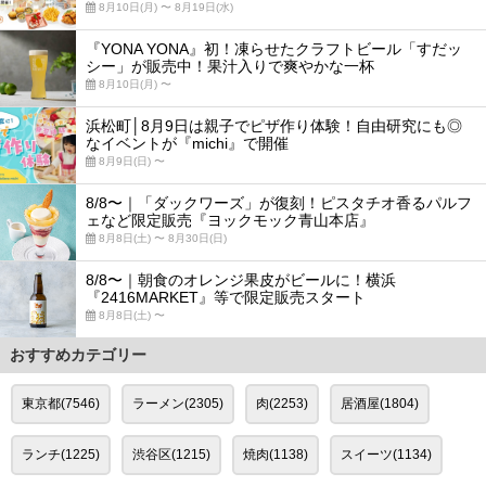
8月10日(月) 〜 8月19日(水)
『YONA YONA』初！凍らせたクラフトビール「すだッ
シー」が販売中！果汁入りで爽やかな一杯
8月10日(月) 〜
浜松町│8月9日は親子でピザ作り体験！自由研究にも◎
なイベントが『michi』で開催
8月9日(日) 〜
8/8〜｜「ダックワーズ」が復刻！ピスタチオ香るパルフ
ェなど限定販売『ヨックモック青山本店』
8月8日(土) 〜 8月30日(日)
8/8〜｜朝食のオレンジ果皮がビールに！横浜
『2416MARKET』等で限定販売スタート
8月8日(土) 〜
おすすめカテゴリー
東京都(7546)
ラーメン(2305)
肉(2253)
居酒屋(1804)
ランチ(1225)
渋谷区(1215)
焼肉(1138)
スイーツ(1134)