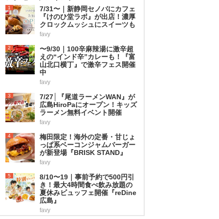
1
7/31〜｜新静岡セノバにカフェ
『けのひ堂ラボ』が出店！濃厚
クロックムッシュにスイーツも
favy
2
〜9/30｜100辛麻辣湯に激辛超
えの“インド辛”カレーも！『富
山北口横丁』で激辛フェス開催
中
favy
3
7/27│『尾道ラーメンWAN』が
広島HiroPaにオープン！キッズ
ラーメン無料イベント開催
favy
4
梅田限定！海外の定番・甘じょ
っぱ系ベーコンジャムバーガー
が新登場『BRISK STAND』
favy
5
8/10〜19｜事前予約で500円引
き！最大4時間食べ飲み放題の
夏休みビュッフェ開催『reDine
広島』
favy