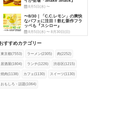
イが登場『Shake Shack』
8月5日(水) 〜
〜8/30｜「C.C.レモン」の爽快
なパフェに注目！飲む新作フラ
ッペも『スシロー』
8月5日(水) 〜 8月30日(日)
おすすめカテゴリー
東京都(7553)
ラーメン(2305)
肉(2252)
居酒屋(1804)
ランチ(1226)
渋谷区(1215)
焼肉(1138)
カフェ(1130)
スイーツ(1130)
おもしろ・話題(1064)