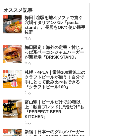
オススメ記事
1
梅田│喧騒を離れソファで寛ぐ
穴場イタリアンバル『pasta
stand』。長居もOKで使い勝手
抜群
favy
2
梅田限定！海外の定番・甘じょ
っぱ系ベーコンジャムバーガー
が新登場『BRISK STAND』
favy
3
札幌・4PLA｜常時100種以上の
クラフトビールが揃う！自分で
手にとって飲み比べもできる
『クラフトビール100』
favy
4
富山駅｜ビールだけで20種以
上！独自ブレンドに“泡だけ”も
『PERFECT BEER
KITCHEN』
favy
5
新宿｜日本一のグルメバーガー