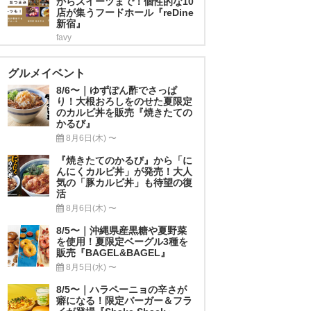
からスイーツまで！個性的な10
店が集うフードホール『reDine
新宿』
favy
グルメイベント
8/6〜｜ゆずぽん酢でさっぱ
り！大根おろしをのせた夏限定
のカルビ丼を販売『焼きたての
かるび』
8月6日(木) 〜
『焼きたてのかるび』から「に
んにくカルビ丼」が発売！大人
気の「豚カルビ丼」も待望の復
活
8月6日(木) 〜
8/5〜｜沖縄県産黒糖や夏野菜
を使用！夏限定ベーグル3種を
販売『BAGEL&BAGEL』
8月5日(水) 〜
8/5〜｜ハラペーニョの辛さが
癖になる！限定バーガー＆フラ