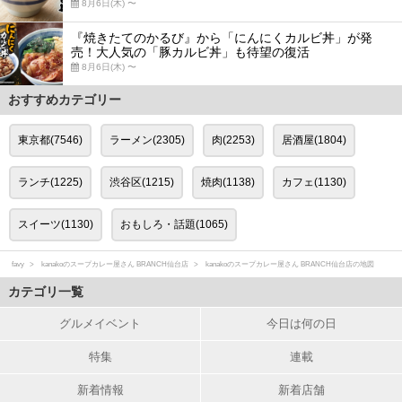
8月6日(木) 〜
『焼きたてのかるび』から「にんにくカルビ丼」が発
売！大人気の「豚カルビ丼」も待望の復活
8月6日(木) 〜
おすすめカテゴリー
東京都(7546)
ラーメン(2305)
肉(2253)
居酒屋(1804)
ランチ(1225)
渋谷区(1215)
焼肉(1138)
カフェ(1130)
スイーツ(1130)
おもしろ・話題(1065)
favy
kanakoのスープカレー屋さん BRANCH仙台店
kanakoのスープカレー屋さん BRANCH仙台店の地図
カテゴリ一覧
グルメイベント
今日は何の日
特集
連載
新着情報
新着店舗