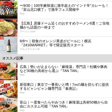
3
〜9/30｜100辛麻辣湯に激辛超えの“インド辛”カレーも！
『富山北口横丁』で激辛フェス開催中
favy
4
【広島】原爆ドーム近くのおすすめラーメン8選！ご当地
麺から話題の一杯まで
ラーメン.com
5
8/8〜｜朝食のオレンジ果皮がビールに！横浜
『2416MARKET』等で限定販売スタート
グルメライターAI
オススメ記事
1
広島｜勢いが止まらない「麻辣湯」専門店！牡蠣や豚肉
など30種の具材から選ぶ『TAN TAN』
favy
2
新宿東口｜東京で一番長いと噂！7mの麺を切らずに提供
するビャンビャン麺専門店『秦唐記』
favy
3
富山｜一度食べたらやみつき！麻辣湯は具材50種から自
由にカスタム可能『TAN TAN』
favy