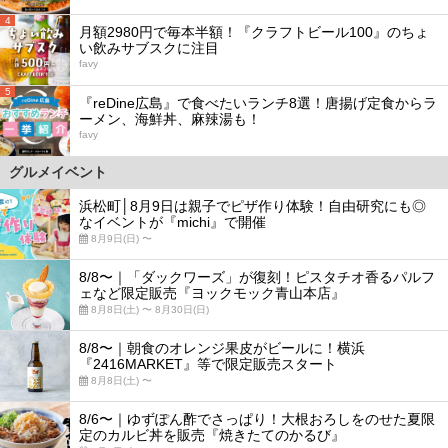
4
月額2980円で毎本半額！『クラフトビール100』のちょ
い飲みサブスクに注目
favy
5
『reDine広島』で食べたいランチ8選！唐揚げ定食からラ
ーメン、海鮮丼、麻辣湯も！
favy
グルメイベント
浜松町│8月9日は親子でピザ作り体験！自由研究にも◎
なイベントが『michi』で開催
8月9日(日) 〜
8/8〜｜「ダックワーズ」が復刻！ピスタチオ香るパルフ
ェなど限定販売『ヨックモック青山本店』
8月8日(土) 〜 8月30日(日)
8/8〜｜朝食のオレンジ果皮がビールに！横浜
『2416MARKET』等で限定販売スタート
8月8日(土) 〜
8/6〜｜ゆずぽん酢でさっぱり！大根おろしをのせた夏限
定のカルビ丼を販売『焼きたてのかるび』