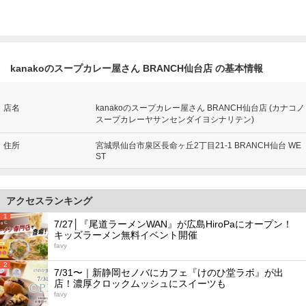
kanakoのスープカレー屋さん BRANCH仙台店 の基本情報
店名
kanakoのスープカレー屋さん BRANCH仙台店 (カナコノ
スープカレーヤサンセンダイヨシナリテン)
住所
宮城県仙台市泉区長命ヶ丘2丁目21-1 BRANCH仙台 WE
ST
アクセスランキング
1
7/27│『尾道ラーメンWAN』が広島HiroPaにオープン！
キッズラーメン無料イベント開催
favy
2
7/31〜｜新静岡セノバにカフェ『けのひ堂ラボ』が出
店！濃厚クロックムッシュにスイーツも
favy