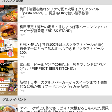
オススメ記事
1
梅田│喧騒を離れソファで寛ぐ穴場イタリアンバル
『pasta stand』。長居もOKで使い勝手抜群
favy
2
梅田限定！海外の定番・甘じょっぱ系ベーコンジャムバ
ーガーが新登場『BRISK STAND』
favy
3
札幌・4PLA｜常時100種以上のクラフトビールが揃う！
自分で手にとって飲み比べもできる『クラフトビール
100』
favy
4
富山駅｜ビールだけで20種以上！独自ブレンドに“泡だ
け”も『PERFECT BEER KITCHEN』
favy
5
新宿｜日本一のグルメバーガーからスイーツまで！個性
的な10店が集うフードホール『reDine 新宿』
favy
グルメイベント
8/6〜｜ゆずぽん酢でさっぱり！大根おろしをのせた夏限