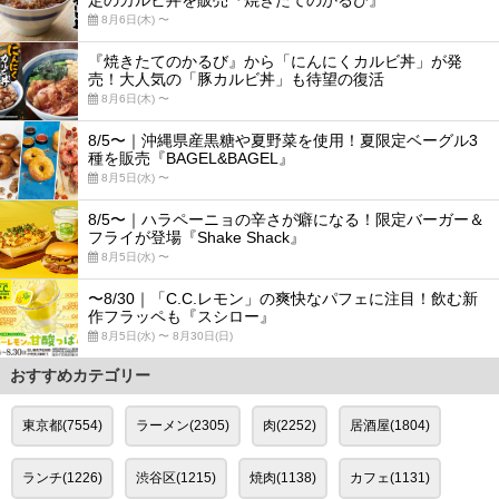
定のカルビ丼を販売『焼きたてのかるび』
8月6日(木) 〜
『焼きたてのかるび』から「にんにくカルビ丼」が発
売！大人気の「豚カルビ丼」も待望の復活
8月6日(木) 〜
8/5〜｜沖縄県産黒糖や夏野菜を使用！夏限定ベーグル3
種を販売『BAGEL&BAGEL』
8月5日(水) 〜
8/5〜｜ハラペーニョの辛さが癖になる！限定バーガー＆
フライが登場『Shake Shack』
8月5日(水) 〜
〜8/30｜「C.C.レモン」の爽快なパフェに注目！飲む新
作フラッペも『スシロー』
8月5日(水) 〜 8月30日(日)
おすすめカテゴリー
東京都(7554)
ラーメン(2305)
肉(2252)
居酒屋(1804)
ランチ(1226)
渋谷区(1215)
焼肉(1138)
カフェ(1131)