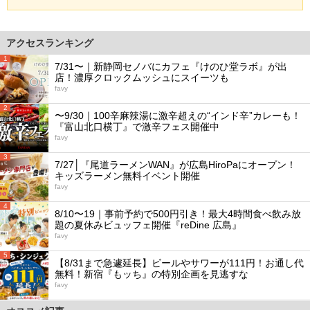
アクセスランキング
1
7/31〜｜新静岡セノバにカフェ『けのひ堂ラボ』が出
店！濃厚クロックムッシュにスイーツも
favy
2
〜9/30｜100辛麻辣湯に激辛超えの“インド辛”カレーも！
『富山北口横丁』で激辛フェス開催中
favy
3
7/27│『尾道ラーメンWAN』が広島HiroPaにオープン！
キッズラーメン無料イベント開催
favy
4
8/10〜19｜事前予約で500円引き！最大4時間食べ飲み放
題の夏休みビュッフェ開催『reDine 広島』
favy
5
【8/31まで急遽延長】ビールやサワーが111円！お通し代
無料！新宿『もッち』の特別企画を見逃すな
favy