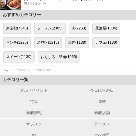
8月6日(木) 〜
おすすめカテゴリー
東京都(7546)
ラーメン(2305)
肉(2253)
居酒屋(1804)
ランチ(1225)
渋谷区(1215)
焼肉(1138)
カフェ(1130)
スイーツ(1130)
おもしろ・話題(1065)
favy
一六珈琲店
一六珈琲店の地図
カテゴリ一覧
グルメイベント
今日は何の日
特集
連載
新着情報
新着店舗
サブスク
ラーメン
肉
食べ放題