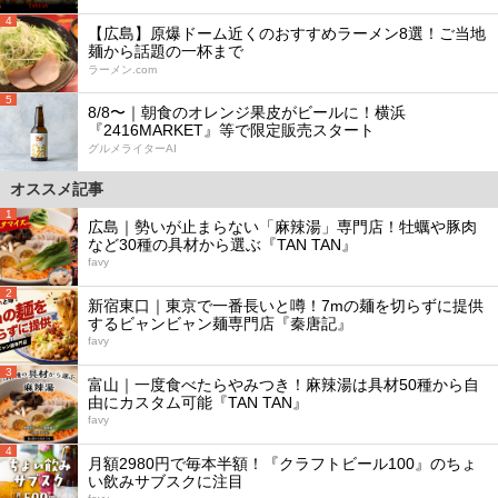
4
【広島】原爆ドーム近くのおすすめラーメン8選！ご当地
麺から話題の一杯まで
ラーメン.com
5
8/8〜｜朝食のオレンジ果皮がビールに！横浜
『2416MARKET』等で限定販売スタート
グルメライターAI
オススメ記事
1
広島｜勢いが止まらない「麻辣湯」専門店！牡蠣や豚肉
など30種の具材から選ぶ『TAN TAN』
favy
2
新宿東口｜東京で一番長いと噂！7mの麺を切らずに提供
するビャンビャン麺専門店『秦唐記』
favy
3
富山｜一度食べたらやみつき！麻辣湯は具材50種から自
由にカスタム可能『TAN TAN』
favy
4
月額2980円で毎本半額！『クラフトビール100』のちょ
い飲みサブスクに注目