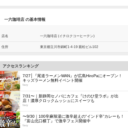
一六珈琲店 の基本情報
店名
一六珈琲店 (イチロクコーヒーテン)
住所
東京都立川市錦町1-4-19 親松ビル102
アクセスランキング
1
7/27│『尾道ラーメンWAN』が広島HiroPaにオープン！
キッズラーメン無料イベント開催
favy
2
7/31〜｜新静岡セノバにカフェ『けのひ堂ラボ』が出
店！濃厚クロックムッシュにスイーツも
favy
3
〜9/30｜100辛麻辣湯に激辛超えの“インド辛”カレーも！
『富山北口横丁』で激辛フェス開催中
favy