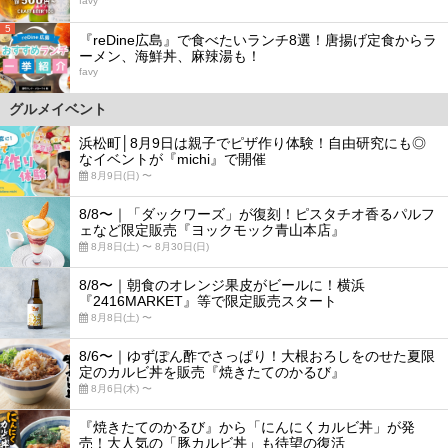
favy
5
『reDine広島』で食べたいランチ8選！唐揚げ定食からラ
ーメン、海鮮丼、麻辣湯も！
favy
グルメイベント
浜松町│8月9日は親子でピザ作り体験！自由研究にも◎
なイベントが『michi』で開催
8月9日(日) 〜
8/8〜｜「ダックワーズ」が復刻！ピスタチオ香るパルフ
ェなど限定販売『ヨックモック青山本店』
8月8日(土) 〜 8月30日(日)
8/8〜｜朝食のオレンジ果皮がビールに！横浜
『2416MARKET』等で限定販売スタート
8月8日(土) 〜
8/6〜｜ゆずぽん酢でさっぱり！大根おろしをのせた夏限
定のカルビ丼を販売『焼きたてのかるび』
8月6日(木) 〜
『焼きたてのかるび』から「にんにくカルビ丼」が発
売！大人気の「豚カルビ丼」も待望の復活