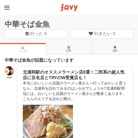
中華そば金魚
行った
5
行きたい
3
記事
地図
トップ
中華そば金魚が話題になっています
北浦和駅のオススメラーメン店8選！二郎系の超人気
店に百名店とTRYのW受賞店も！
mar
本当においしいと話題のラーメン屋さんへ行ってみたいと思う
なら、北浦和を訪れてみるのはいかがでしょうか?北浦和駅周
辺には、おいしいと話題のラーメン屋さんが数多くあります。
こちらのエリアを訪れた際の...