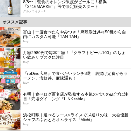
8/8〜｜朝食のオレンジ果皮がビールに！横浜
『2416MARKET』等で限定販売スタート
グルメライターAI
オススメ記事
1
富山｜一度食べたらやみつき！麻辣湯は具材50種から自
由にカスタム可能『TAN TAN』
favy
2
月額2980円で毎本半額！『クラフトビール100』のちょ
い飲みサブスクに注目
favy
3
『reDine広島』で食べたいランチ8選！唐揚げ定食からラ
ーメン、海鮮丼、麻辣湯も！
favy
4
有明｜食べログ百名店が監修する本気のパスタ&ピザに注
目！穴場ダイニング『LINK table』
favy
5
浜松町駅｜選べるソース×ライスで14通りの味！大会優勝
シェフのふわとろオムライス『Michi』
favy