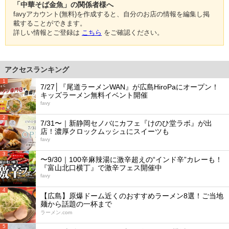
「中華そば金魚」の関係者様へ
favyアカウント(無料)を作成すると、自分のお店の情報を編集し掲
載することができます。
詳しい情報とご登録は
こちら
をご確認ください。
アクセスランキング
1
7/27│『尾道ラーメンWAN』が広島HiroPaにオープン！
キッズラーメン無料イベント開催
favy
2
7/31〜｜新静岡セノバにカフェ『けのひ堂ラボ』が出
店！濃厚クロックムッシュにスイーツも
favy
3
〜9/30｜100辛麻辣湯に激辛超えの“インド辛”カレーも！
『富山北口横丁』で激辛フェス開催中
favy
4
【広島】原爆ドーム近くのおすすめラーメン8選！ご当地
麺から話題の一杯まで
ラーメン.com
5