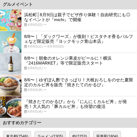
グルメイベント
浜松町│8月9日は親子でピザ作り体験！自由研究にも◎
なイベントが『michi』で開催
8月9日(日) 〜
8/8〜｜「ダックワーズ」が復刻！ピスタチオ香るパルフ
ェなど限定販売『ヨックモック青山本店』
8月8日(土) 〜 8月30日(日)
8/8〜｜朝食のオレンジ果皮がビールに！横浜
『2416MARKET』等で限定販売スタート
8月8日(土) 〜
8/6〜｜ゆずぽん酢でさっぱり！大根おろしをのせた夏限
定のカルビ丼を販売『焼きたてのかるび』
8月6日(木) 〜
『焼きたてのかるび』から「にんにくカルビ丼」が発
売！大人気の「豚カルビ丼」も待望の復活
8月6日(木) 〜
おすすめカテゴリー
東京都(7546)
ラーメン(2305)
肉(2253)
居酒屋(1804)