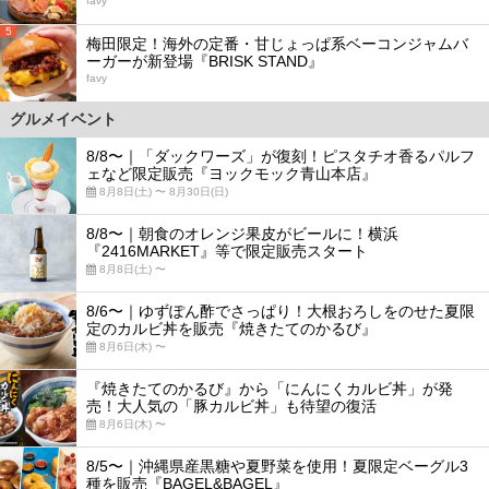
favy
5
梅田限定！海外の定番・甘じょっぱ系ベーコンジャムバ
ーガーが新登場『BRISK STAND』
favy
グルメイベント
8/8〜｜「ダックワーズ」が復刻！ピスタチオ香るパルフ
ェなど限定販売『ヨックモック青山本店』
8月8日(土) 〜 8月30日(日)
8/8〜｜朝食のオレンジ果皮がビールに！横浜
『2416MARKET』等で限定販売スタート
8月8日(土) 〜
8/6〜｜ゆずぽん酢でさっぱり！大根おろしをのせた夏限
定のカルビ丼を販売『焼きたてのかるび』
8月6日(木) 〜
『焼きたてのかるび』から「にんにくカルビ丼」が発
売！大人気の「豚カルビ丼」も待望の復活
8月6日(木) 〜
8/5〜｜沖縄県産黒糖や夏野菜を使用！夏限定ベーグル3
種を販売『BAGEL&BAGEL』