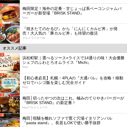
4
梅田限定！海外の定番・甘じょっぱ系ベーコンジャムバ
ーガーが新登場『BRISK STAND』
favy
5
『焼きたてのかるび』から「にんにくカルビ丼」が発
売！大人気の「豚カルビ丼」も待望の復活
グルメライターAI
オススメ記事
1
浜松町駅｜選べるソース×ライスで14通りの味！大会優勝
シェフのふわとろオムライス『Michi』
favy
2
【初心者必見】札幌・4PLAの『大通バル』を攻略！移動
ゼロでハシゴ飯を楽しむ完全ガイド
favy
3
梅田│切ったやつの次はこれ。極みのてりやきバーガーが
『BRISK STAND』の新定番！
favyグルメニュース
4
梅田│喧騒を離れソファで寛ぐ穴場イタリアンバル
『pasta stand』。長居もOKで使い勝手抜群