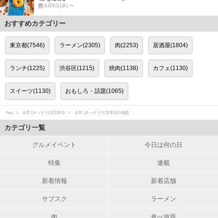
8月5日(水) 〜
おすすめカテゴリー
東京都(7546)
ラーメン(2305)
肉(2253)
居酒屋(1804)
ランチ(1225)
渋谷区(1215)
焼肉(1138)
カフェ(1130)
スイーツ(1130)
おもしろ・話題(1065)
favy
吉草 (きっそう)大宮本店
吉草 (きっそう)大宮本店の地図
カテゴリ一覧
グルメイベント
今日は何の日
特集
連載
新着情報
新着店舗
サブスク
ラーメン
肉
食べ放題