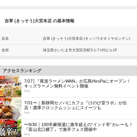
吉草 (きっそう)大宮本店 の基本情報
店名
吉草 (きっそう)大宮本店 (キッソウオオミヤホンテン)
住所
埼玉県さいたま市大宮区宮町3-1-7 HSビル1F
アクセスランキング
1
7/27│『尾道ラーメンWAN』が広島HiroPaにオープン！
キッズラーメン無料イベント開催
favy
2
7/31〜｜新静岡セノバにカフェ『けのひ堂ラボ』が出
店！濃厚クロックムッシュにスイーツも
favy
3
〜9/30｜100辛麻辣湯に激辛超えの“インド辛”カレーも！
『富山北口横丁』で激辛フェス開催中
favy