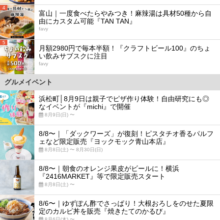
4
富山｜一度食べたらやみつき！麻辣湯は具材50種から自
由にカスタム可能『TAN TAN』
favy
5
月額2980円で毎本半額！『クラフトビール100』のちょ
い飲みサブスクに注目
favy
グルメイベント
浜松町│8月9日は親子でピザ作り体験！自由研究にも◎
なイベントが『michi』で開催
8月9日(日) 〜
8/8〜｜「ダックワーズ」が復刻！ピスタチオ香るパルフ
ェなど限定販売『ヨックモック青山本店』
8月8日(土) 〜 8月30日(日)
8/8〜｜朝食のオレンジ果皮がビールに！横浜
『2416MARKET』等で限定販売スタート
8月8日(土) 〜
8/6〜｜ゆずぽん酢でさっぱり！大根おろしをのせた夏限
定のカルビ丼を販売『焼きたてのかるび』
8月6日(木) 〜