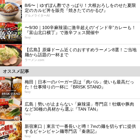
3
8/6〜｜ゆずぽん酢でさっぱり！大根おろしをのせた夏限
定のカルビ丼を販売『焼きたてのかるび』
グルメライターAI
4
〜9/30｜100辛麻辣湯に激辛超えの“インド辛”カレーも！
『富山北口横丁』で激辛フェス開催中
favy
5
【広島】原爆ドーム近くのおすすめラーメン8選！ご当地
麺から話題の一杯まで
ラーメン.com
オススメ記事
1
梅田｜日本一のバーガー店は「肉バル」使いも最高だっ
た！仕事帰りの一杯に『BRISK STAND』
favy
2
広島｜勢いが止まらない「麻辣湯」専門店！牡蠣や豚肉
など30種の具材から選ぶ『TAN TAN』
favy
3
新宿東口｜東京で一番長いと噂！7mの麺を切らずに提供
するビャンビャン麺専門店『秦唐記』
favy