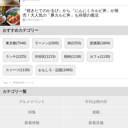
『焼きたてのかるび』から「にんにくカルビ丼」が発
売！大人気の「豚カルビ丼」も待望の復活
8月6日(木) 〜
おすすめカテゴリー
東京都(7546)
ラーメン(2305)
肉(2253)
居酒屋(1804)
ランチ(1225)
渋谷区(1215)
焼肉(1138)
カフェ(1130)
スイーツ(1130)
おもしろ・話題(1065)
favy
築地魚河岸トミーナ
カテゴリ一覧
グルメイベント
今日は何の日
特集
連載
新着情報
新着店舗