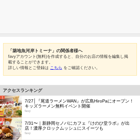
「築地魚河岸トミーナ」の関係者様へ
favyアカウント(無料)を作成すると、自分のお店の情報を編集し掲
載することができます。
詳しい情報とご登録は
こちら
をご確認ください。
アクセスランキング
1
7/27│『尾道ラーメンWAN』が広島HiroPaにオープン！
キッズラーメン無料イベント開催
favy
2
7/31〜｜新静岡セノバにカフェ『けのひ堂ラボ』が出
店！濃厚クロックムッシュにスイーツも
favy