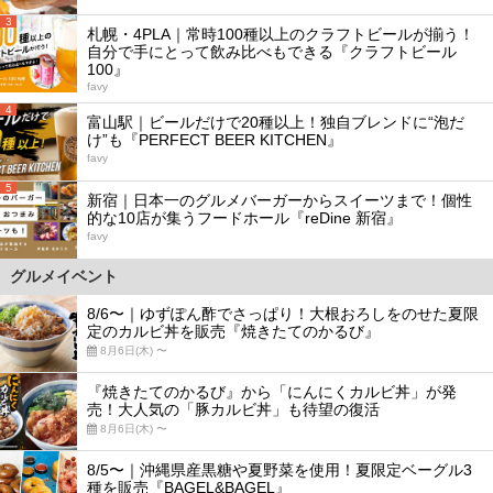
3
札幌・4PLA｜常時100種以上のクラフトビールが揃う！
自分で手にとって飲み比べもできる『クラフトビール
100』
favy
4
富山駅｜ビールだけで20種以上！独自ブレンドに“泡だ
け”も『PERFECT BEER KITCHEN』
favy
5
新宿｜日本一のグルメバーガーからスイーツまで！個性
的な10店が集うフードホール『reDine 新宿』
favy
グルメイベント
8/6〜｜ゆずぽん酢でさっぱり！大根おろしをのせた夏限
定のカルビ丼を販売『焼きたてのかるび』
8月6日(木) 〜
『焼きたてのかるび』から「にんにくカルビ丼」が発
売！大人気の「豚カルビ丼」も待望の復活
8月6日(木) 〜
8/5〜｜沖縄県産黒糖や夏野菜を使用！夏限定ベーグル3
種を販売『BAGEL&BAGEL』