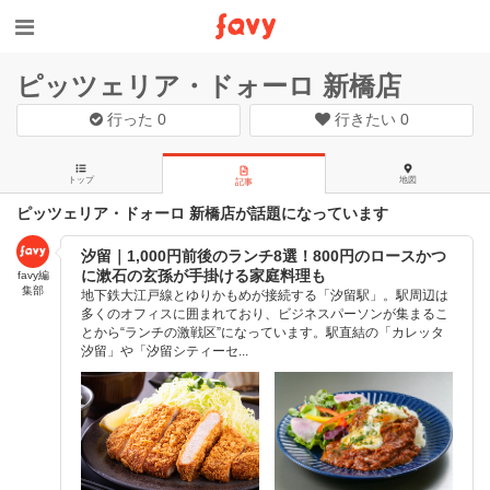
ピッツェリア・ドォーロ 新橋店
行った
0
行きたい
0
トップ
地図
記事
ピッツェリア・ドォーロ 新橋店が話題になっています
汐留｜1,000円前後のランチ8選！800円のロースかつ
に漱石の玄孫が手掛ける家庭料理も
favy編
集部
地下鉄大江戸線とゆりかもめが接続する「汐留駅」。駅周辺は
多くのオフィスに囲まれており、ビジネスパーソンが集まるこ
とから“ランチの激戦区”になっています。駅直結の「カレッタ
汐留」や「汐留シティーセ...