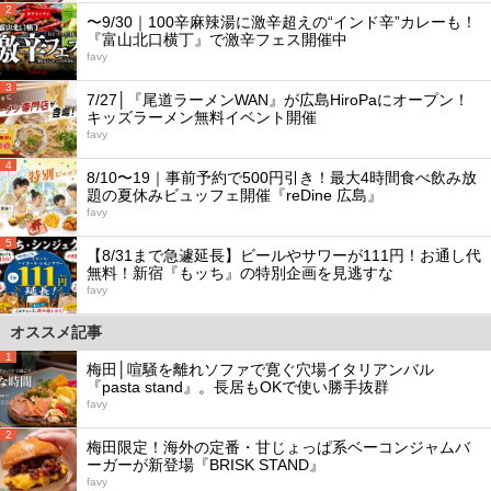
2
〜9/30｜100辛麻辣湯に激辛超えの“インド辛”カレーも！
『富山北口横丁』で激辛フェス開催中
favy
3
7/27│『尾道ラーメンWAN』が広島HiroPaにオープン！
キッズラーメン無料イベント開催
favy
4
8/10〜19｜事前予約で500円引き！最大4時間食べ飲み放
題の夏休みビュッフェ開催『reDine 広島』
favy
5
【8/31まで急遽延長】ビールやサワーが111円！お通し代
無料！新宿『もッち』の特別企画を見逃すな
favy
オススメ記事
1
梅田│喧騒を離れソファで寛ぐ穴場イタリアンバル
『pasta stand』。長居もOKで使い勝手抜群
favy
2
梅田限定！海外の定番・甘じょっぱ系ベーコンジャムバ
ーガーが新登場『BRISK STAND』
favy