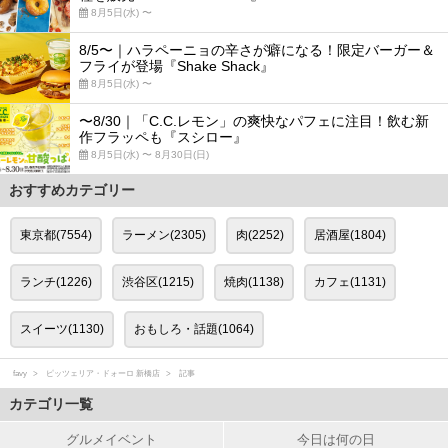
8月5日(水) 〜
8/5〜｜ハラペーニョの辛さが癖になる！限定バーガー＆
フライが登場『Shake Shack』
8月5日(水) 〜
〜8/30｜「C.C.レモン」の爽快なパフェに注目！飲む新
作フラッペも『スシロー』
8月5日(水) 〜 8月30日(日)
おすすめカテゴリー
東京都(7554)
ラーメン(2305)
肉(2252)
居酒屋(1804)
ランチ(1226)
渋谷区(1215)
焼肉(1138)
カフェ(1131)
スイーツ(1130)
おもしろ・話題(1064)
favy
ピッツェリア・ドォーロ 新橋店
記事
カテゴリ一覧
グルメイベント
今日は何の日