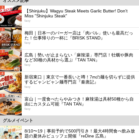
オススメ記事
1
【Shinjuku】Wagyu Steak Meets Garlic Butter! Don't
Miss "Shinjuku Steak"
favy
2
梅田｜日本一のバーガー店は「肉バル」使いも最高だっ
た！仕事帰りの一杯に『BRISK STAND』
favy
3
広島｜勢いが止まらない「麻辣湯」専門店！牡蠣や豚肉
など30種の具材から選ぶ『TAN TAN』
favy
4
新宿東口｜東京で一番長いと噂！7mの麺を切らずに提供
するビャンビャン麺専門店『秦唐記』
favy
5
富山｜一度食べたらやみつき！麻辣湯は具材50種から自
由にカスタム可能『TAN TAN』
favy
グルメイベント
8/10〜19｜事前予約で500円引き！最大4時間食べ飲み放
題の夏休みビュッフェ開催『reDine 広島』