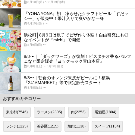
8月10日(月) 〜 8月19日(水)
『YONA YONA』初！凍らせたクラフトビール「すだッ
シー」が販売中！果汁入りで爽やかな一杯
8月10日(月) 〜
浜松町│8月9日は親子でピザ作り体験！自由研究にも◎
なイベントが『michi』で開催
8月9日(日) 〜
8/8〜｜「ダックワーズ」が復刻！ピスタチオ香るパルフ
ェなど限定販売『ヨックモック青山本店』
8月8日(土) 〜 8月30日(日)
8/8〜｜朝食のオレンジ果皮がビールに！横浜
『2416MARKET』等で限定販売スタート
8月8日(土) 〜
おすすめカテゴリー
東京都(7546)
ラーメン(2305)
肉(2253)
居酒屋(1804)
ランチ(1225)
渋谷区(1215)
焼肉(1138)
スイーツ(1134)