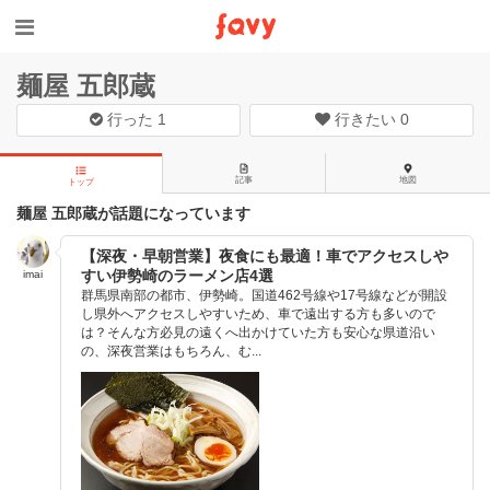
麺屋 五郎蔵
行った
1
行きたい
0
記事
地図
トップ
麺屋 五郎蔵が話題になっています
【深夜・早朝営業】夜食にも最適！車でアクセスしや
すい伊勢崎のラーメン店4選
imai
群馬県南部の都市、伊勢崎。国道462号線や17号線などが開設
し県外へアクセスしやすいため、車で遠出する方も多いので
は？そんな方必見の遠くへ出かけていた方も安心な県道沿い
の、深夜営業はもちろん、む...