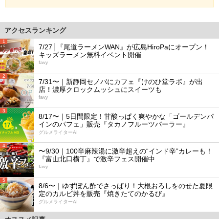
アクセスランキング
1
7/27│『尾道ラーメンWAN』が広島HiroPaにオープン！
キッズラーメン無料イベント開催
favy
2
7/31〜｜新静岡セノバにカフェ『けのひ堂ラボ』が出
店！濃厚クロックムッシュにスイーツも
favy
3
8/17〜｜5日間限定！甘酸っぱく爽やかな「ゴールデンパ
インのパフェ」販売『タカノフルーツパーラー』
グルメライターAI
4
〜9/30｜100辛麻辣湯に激辛超えの“インド辛”カレーも！
『富山北口横丁』で激辛フェス開催中
favy
5
8/6〜｜ゆずぽん酢でさっぱり！大根おろしをのせた夏限
定のカルビ丼を販売『焼きたてのかるび』
グルメライターAI