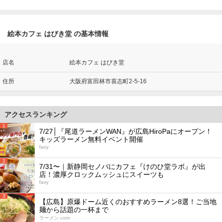
絵本カフェ はびき堂 の基本情報
店名
絵本カフェ はびき堂
住所
大阪府富田林市喜志町2-5-16
アクセスランキング
1
7/27│『尾道ラーメンWAN』が広島HiroPaにオープン！
キッズラーメン無料イベント開催
favy
2
7/31〜｜新静岡セノバにカフェ『けのひ堂ラボ』が出
店！濃厚クロックムッシュにスイーツも
favy
3
【広島】原爆ドーム近くのおすすめラーメン8選！ご当地
麺から話題の一杯まで
ラーメン.com