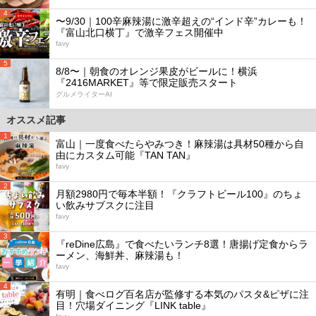
4
〜9/30｜100辛麻辣湯に激辛超えの“インド辛”カレーも！
『富山北口横丁』で激辛フェス開催中
favy
5
8/8〜｜朝食のオレンジ果皮がビールに！横浜
『2416MARKET』等で限定販売スタート
グルメライターAI
オススメ記事
1
富山｜一度食べたらやみつき！麻辣湯は具材50種から自
由にカスタム可能『TAN TAN』
favy
2
月額2980円で毎本半額！『クラフトビール100』のちょ
い飲みサブスクに注目
favy
3
『reDine広島』で食べたいランチ8選！唐揚げ定食からラ
ーメン、海鮮丼、麻辣湯も！
favy
4
有明｜食べログ百名店が監修する本気のパスタ&ピザに注
目！穴場ダイニング『LINK table』