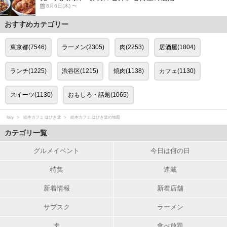
8月6日(木) 〜
おすすめカテゴリー
東京都(7546)
ラーメン(2305)
肉(2253)
居酒屋(1804)
ランチ(1225)
渋谷区(1215)
焼肉(1138)
カフェ(1130)
スイーツ(1130)
おもしろ・話題(1065)
favy
絵本カフェ はびき堂
絵本カフェ はびき堂の地図
カテゴリ一覧
グルメイベント
今日は何の日
特集
連載
新着情報
新着店舗
サブスク
ラーメン
肉
食べ放題