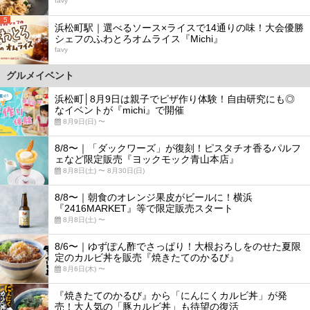
favy
5
浜松町駅｜選べるソース×ライスで14通りの味！大会優勝
シェフのふわとろオムライス『Michi』
favy
グルメイベント
浜松町│8月9日は親子でピザ作り体験！自由研究にも◎
なイベントが『michi』で開催
8月9日(日) 〜
8/8〜｜「ダックワーズ」が復刻！ピスタチオ香るパルフ
ェなど限定販売『ヨックモック青山本店』
8月8日(土) 〜 8月30日(日)
8/8〜｜朝食のオレンジ果皮がビールに！横浜
『2416MARKET』等で限定販売スタート
8月8日(土) 〜
8/6〜｜ゆずぽん酢でさっぱり！大根おろしをのせた夏限
定のカルビ丼を販売『焼きたてのかるび』
8月6日(木) 〜
『焼きたてのかるび』から「にんにくカルビ丼」が発
売！大人気の「豚カルビ丼」も待望の復活