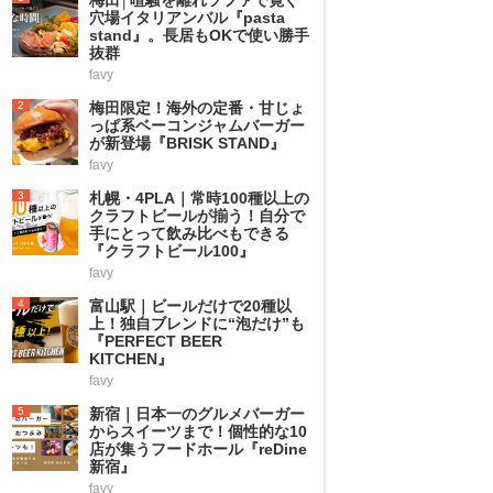
穴場イタリアンバル『pasta
stand』。長居もOKで使い勝手
抜群
favy
2
梅田限定！海外の定番・甘じょ
っぱ系ベーコンジャムバーガー
が新登場『BRISK STAND』
favy
3
札幌・4PLA｜常時100種以上の
クラフトビールが揃う！自分で
手にとって飲み比べもできる
『クラフトビール100』
favy
4
富山駅｜ビールだけで20種以
上！独自ブレンドに“泡だけ”も
『PERFECT BEER
KITCHEN』
favy
5
新宿｜日本一のグルメバーガー
からスイーツまで！個性的な10
店が集うフードホール『reDine
新宿』
favy