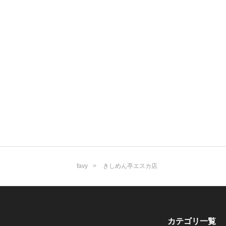
favy
きしめん亭エスカ店
カテゴリ一覧