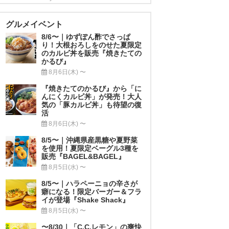
グルメイベント
8/6〜｜ゆずぽん酢でさっぱ
り！大根おろしをのせた夏限定
のカルビ丼を販売『焼きたての
かるび』
8月6日(木) 〜
『焼きたてのかるび』から「に
んにくカルビ丼」が発売！大人
気の「豚カルビ丼」も待望の復
活
8月6日(木) 〜
8/5〜｜沖縄県産黒糖や夏野菜
を使用！夏限定ベーグル3種を
販売『BAGEL&BAGEL』
8月5日(水) 〜
8/5〜｜ハラペーニョの辛さが
癖になる！限定バーガー＆フラ
イが登場『Shake Shack』
8月5日(水) 〜
〜8/30｜「C.C.レモン」の爽快