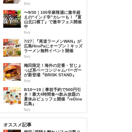
favy
2
〜9/30｜100辛麻辣湯に激辛超
えの“インド辛”カレーも！『富
山北口横丁』で激辛フェス開催
中
favy
3
7/27│『尾道ラーメンWAN』が
広島HiroPaにオープン！キッズ
ラーメン無料イベント開催
favy
4
梅田限定！海外の定番・甘じょ
っぱ系ベーコンジャムバーガー
が新登場『BRISK STAND』
favy
5
8/10〜19｜事前予約で500円引
き！最大4時間食べ飲み放題の
夏休みビュッフェ開催『reDine
広島』
favy
オススメ記事
1
梅田│喧騒を離れソファで寛ぐ