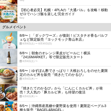
favy
5
【初心者必見】札幌・4PLAの『大通バル』を攻略！移動
ゼロでハシゴ飯を楽しむ完全ガイド
favy
グルメイベント
8/8〜｜「ダックワーズ」が復刻！ピスタチオ香るパルフ
ェなど限定販売『ヨックモック青山本店』
8月8日(土) 〜 8月30日(日)
8/8〜｜朝食のオレンジ果皮がビールに！横浜
『2416MARKET』等で限定販売スタート
8月8日(土) 〜
8/6〜｜ゆずぽん酢でさっぱり！大根おろしをのせた夏限
定のカルビ丼を販売『焼きたてのかるび』
8月6日(木) 〜
『焼きたてのかるび』から「にんにくカルビ丼」が発
売！大人気の「豚カルビ丼」も待望の復活
8月6日(木) 〜
8/5〜｜沖縄県産黒糖や夏野菜を使用！夏限定ベーグル3
種を販売『BAGEL&BAGEL』