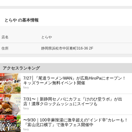
とらや の基本情報
店名
とらや
住所
静岡県浜松市中区肴町316-36 2F
アクセスランキング
1
7/27│『尾道ラーメンWAN』が広島HiroPaにオープン！
キッズラーメン無料イベント開催
favy
2
7/31〜｜新静岡セノバにカフェ『けのひ堂ラボ』が出
店！濃厚クロックムッシュにスイーツも
favy
3
〜9/30｜100辛麻辣湯に激辛超えの“インド辛”カレーも！
『富山北口横丁』で激辛フェス開催中
favy