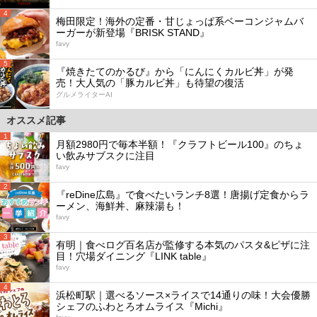
4
梅田限定！海外の定番・甘じょっぱ系ベーコンジャムバ
ーガーが新登場『BRISK STAND』
favy
5
『焼きたてのかるび』から「にんにくカルビ丼」が発
売！大人気の「豚カルビ丼」も待望の復活
グルメライターAI
オススメ記事
1
月額2980円で毎本半額！『クラフトビール100』のちょ
い飲みサブスクに注目
favy
2
『reDine広島』で食べたいランチ8選！唐揚げ定食からラ
ーメン、海鮮丼、麻辣湯も！
favy
3
有明｜食べログ百名店が監修する本気のパスタ&ピザに注
目！穴場ダイニング『LINK table』
favy
4
浜松町駅｜選べるソース×ライスで14通りの味！大会優勝
シェフのふわとろオムライス『Michi』