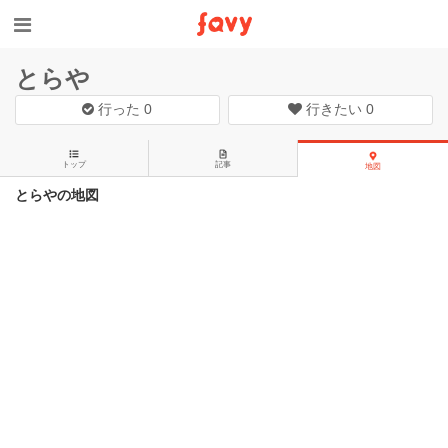
とらや
行った
0
行きたい
0
トップ
記事
地図
とらやの地図