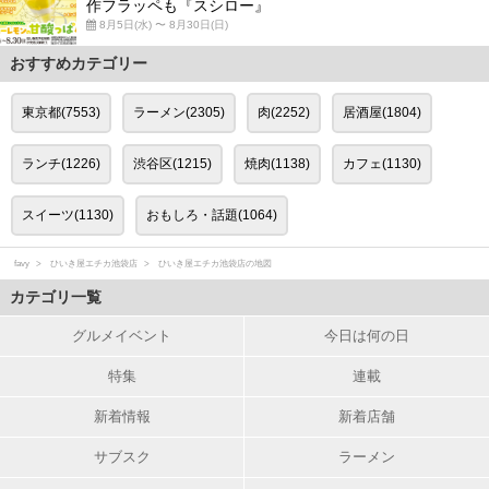
作フラッペも『スシロー』
8月5日(水) 〜 8月30日(日)
おすすめカテゴリー
東京都(7553)
ラーメン(2305)
肉(2252)
居酒屋(1804)
ランチ(1226)
渋谷区(1215)
焼肉(1138)
カフェ(1130)
スイーツ(1130)
おもしろ・話題(1064)
favy
ひいき屋エチカ池袋店
ひいき屋エチカ池袋店の地図
カテゴリ一覧
グルメイベント
今日は何の日
特集
連載
新着情報
新着店舗
サブスク
ラーメン