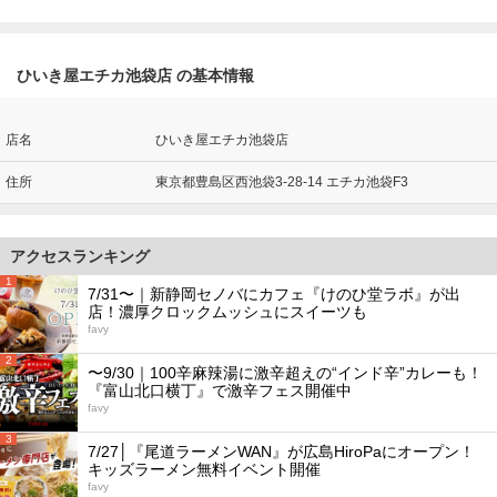
ひいき屋エチカ池袋店 の基本情報
店名
ひいき屋エチカ池袋店
住所
東京都豊島区西池袋3-28-14 エチカ池袋F3
アクセスランキング
1
7/31〜｜新静岡セノバにカフェ『けのひ堂ラボ』が出
店！濃厚クロックムッシュにスイーツも
favy
2
〜9/30｜100辛麻辣湯に激辛超えの“インド辛”カレーも！
『富山北口横丁』で激辛フェス開催中
favy
3
7/27│『尾道ラーメンWAN』が広島HiroPaにオープン！
キッズラーメン無料イベント開催
favy