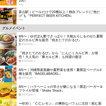
100』
favy
5
富山駅｜ビールだけで20種以上！独自ブレンドに“泡だ
け”も『PERFECT BEER KITCHEN』
favy
グルメイベント
8/6〜｜ゆずぽん酢でさっぱり！大根おろしをのせた夏限
定のカルビ丼を販売『焼きたてのかるび』
8月6日(木) 〜
『焼きたてのかるび』から「にんにくカルビ丼」が発
売！大人気の「豚カルビ丼」も待望の復活
8月6日(木) 〜
8/5〜｜沖縄県産黒糖や夏野菜を使用！夏限定ベーグル3
種を販売『BAGEL&BAGEL』
8月5日(水) 〜
8/5〜｜ハラペーニョの辛さが癖になる！限定バーガー＆
フライが登場『Shake Shack』
8月5日(水) 〜
〜8/30｜「C.C.レモン」の爽快なパフェに注目！飲む新