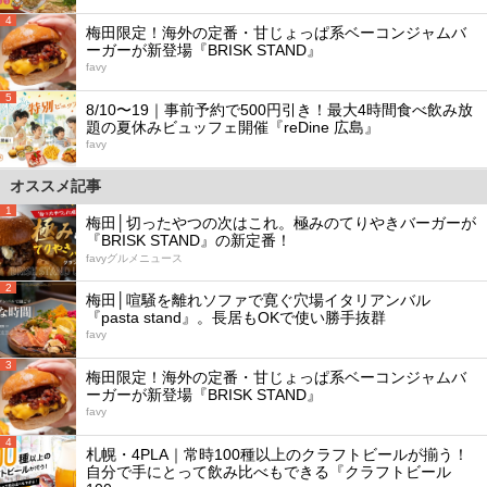
4
梅田限定！海外の定番・甘じょっぱ系ベーコンジャムバ
ーガーが新登場『BRISK STAND』
favy
5
8/10〜19｜事前予約で500円引き！最大4時間食べ飲み放
題の夏休みビュッフェ開催『reDine 広島』
favy
オススメ記事
1
梅田│切ったやつの次はこれ。極みのてりやきバーガーが
『BRISK STAND』の新定番！
favyグルメニュース
2
梅田│喧騒を離れソファで寛ぐ穴場イタリアンバル
『pasta stand』。長居もOKで使い勝手抜群
favy
3
梅田限定！海外の定番・甘じょっぱ系ベーコンジャムバ
ーガーが新登場『BRISK STAND』
favy
4
札幌・4PLA｜常時100種以上のクラフトビールが揃う！
自分で手にとって飲み比べもできる『クラフトビール