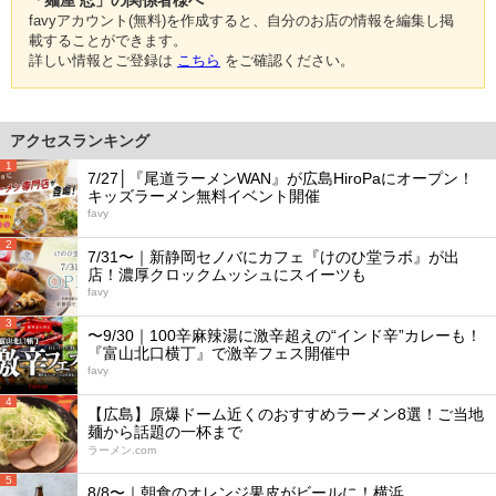
favyアカウント(無料)を作成すると、自分のお店の情報を編集し掲
載することができます。
詳しい情報とご登録は
こちら
をご確認ください。
アクセスランキング
1
7/27│『尾道ラーメンWAN』が広島HiroPaにオープン！
キッズラーメン無料イベント開催
favy
2
7/31〜｜新静岡セノバにカフェ『けのひ堂ラボ』が出
店！濃厚クロックムッシュにスイーツも
favy
3
〜9/30｜100辛麻辣湯に激辛超えの“インド辛”カレーも！
『富山北口横丁』で激辛フェス開催中
favy
4
【広島】原爆ドーム近くのおすすめラーメン8選！ご当地
麺から話題の一杯まで
ラーメン.com
5
8/8〜｜朝食のオレンジ果皮がビールに！横浜