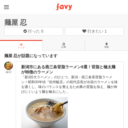
麺屋 忍
行った
0
行きたい
1
記事
地図
トップ
麺屋 忍が話題になっています
新潟市にある燕三条背脂ラーメン8選！背脂と極太麺
が特徴のラーメン
み◎
「新潟5大ラーメン」のひとつ、新潟・燕三条系背脂ラーメ
ン！昭和30年頃『杭州飯店』の初代店長が出前のラーメンを味
を濃くし、味のバランスを整えるため豚の背脂を加え、麺が伸
びにくいよう麺を極太にした...