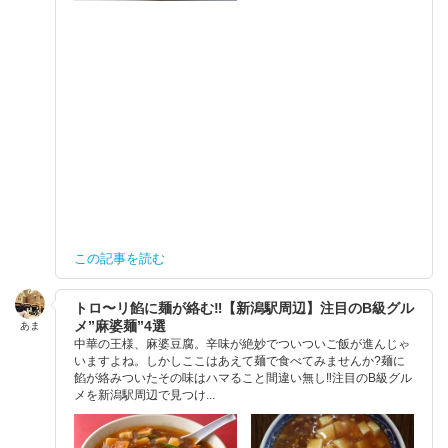
この記事を読む
トロ〜リ餡に麺が絡む‼︎【新潟駅周辺】注目のB級グル
メ”麻婆麺”4選
あま
中華の王様、麻婆豆腐。辛味が絶妙でついついご飯が進んじゃ
いますよね。しかしここはあえて麺で食べてみませんか?麺に
餡が絡みついたその味はハマること間違い無し‼︎注目のB級グル
メを新潟駅周辺で見つけ...