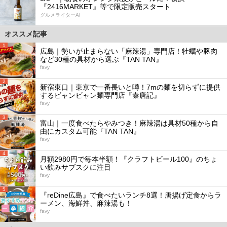
『2416MARKET』等で限定販売スタート
グルメライターAI
オススメ記事
1
広島｜勢いが止まらない「麻辣湯」専門店！牡蠣や豚肉
など30種の具材から選ぶ『TAN TAN』
favy
2
新宿東口｜東京で一番長いと噂！7mの麺を切らずに提供
するビャンビャン麺専門店『秦唐記』
favy
3
富山｜一度食べたらやみつき！麻辣湯は具材50種から自
由にカスタム可能『TAN TAN』
favy
4
月額2980円で毎本半額！『クラフトビール100』のちょ
い飲みサブスクに注目
favy
5
『reDine広島』で食べたいランチ8選！唐揚げ定食からラ
ーメン、海鮮丼、麻辣湯も！
favy