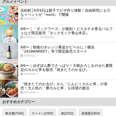
グルメイベント
浜松町│8月9日は親子でピザ作り体験！自由研究にも◎
なイベントが『michi』で開催
8月9日(日) 〜
8/8〜｜「ダックワーズ」が復刻！ピスタチオ香るパルフ
ェなど限定販売『ヨックモック青山本店』
8月8日(土) 〜 8月30日(日)
8/8〜｜朝食のオレンジ果皮がビールに！横浜
『2416MARKET』等で限定販売スタート
8月8日(土) 〜
8/6〜｜ゆずぽん酢でさっぱり！大根おろしをのせた夏限
定のカルビ丼を販売『焼きたてのかるび』
8月6日(木) 〜
『焼きたてのかるび』から「にんにくカルビ丼」が発
売！大人気の「豚カルビ丼」も待望の復活
8月6日(木) 〜
おすすめカテゴリー
東京都(7546)
ラーメン(2305)
肉(2253)
居酒屋(1804)