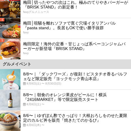
梅田│切ったやつの次はこれ。極みのてりやきバーガーが
『BRISK STAND』の新定番！
favyグルメニュース
4
梅田│喧騒を離れソファで寛ぐ穴場イタリアンバル
『pasta stand』。長居もOKで使い勝手抜群
favy
5
梅田限定！海外の定番・甘じょっぱ系ベーコンジャムバ
ーガーが新登場『BRISK STAND』
favy
グルメイベント
8/8〜｜「ダックワーズ」が復刻！ピスタチオ香るパルフ
ェなど限定販売『ヨックモック青山本店』
8月8日(土) 〜 8月30日(日)
8/8〜｜朝食のオレンジ果皮がビールに！横浜
『2416MARKET』等で限定販売スタート
8月8日(土) 〜
8/6〜｜ゆずぽん酢でさっぱり！大根おろしをのせた夏限
定のカルビ丼を販売『焼きたてのかるび』
8月6日(木) 〜