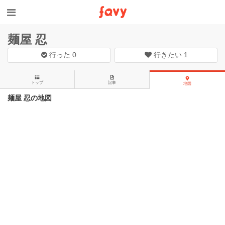
麺屋 忍
行った
0
行きたい
1
トップ
記事
地図
麺屋 忍の地図