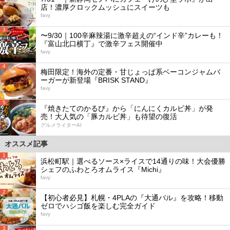
店！濃厚クロックムッシュにスイーツも
favy
3
〜9/30｜100辛麻辣湯に激辛超えの“インド辛”カレーも！
『富山北口横丁』で激辛フェス開催中
favy
4
梅田限定！海外の定番・甘じょっぱ系ベーコンジャムバ
ーガーが新登場『BRISK STAND』
favy
5
『焼きたてのかるび』から「にんにくカルビ丼」が発
売！大人気の「豚カルビ丼」も待望の復活
グルメライターAI
オススメ記事
1
浜松町駅｜選べるソース×ライスで14通りの味！大会優勝
シェフのふわとろオムライス『Michi』
favy
2
【初心者必見】札幌・4PLAの『大通バル』を攻略！移動
ゼロでハシゴ飯を楽しむ完全ガイド
favy
3