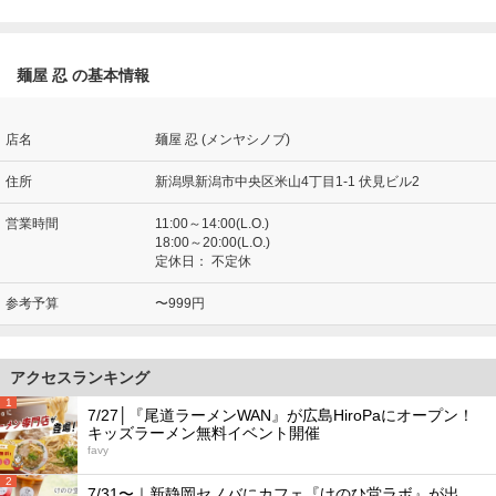
麺屋 忍 の基本情報
店名
麺屋 忍 (メンヤシノブ)
住所
新潟県新潟市中央区米山4丁目1-1 伏見ビル2
営業時間
11:00～14:00(L.O.)
18:00～20:00(L.O.)
定休日：
不定休
参考予算
〜999円
アクセスランキング
1
7/27│『尾道ラーメンWAN』が広島HiroPaにオープン！
キッズラーメン無料イベント開催
favy
2
7/31〜｜新静岡セノバにカフェ『けのひ堂ラボ』が出