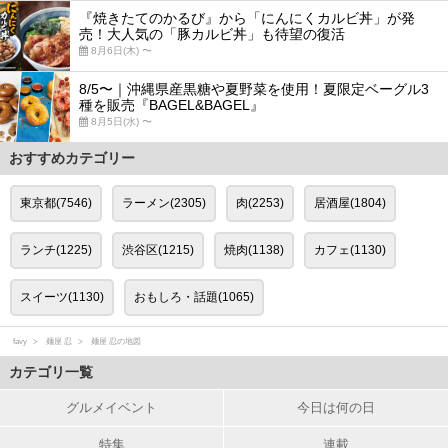
『焼きたてのかるび』から「にんにくカルビ丼」が発
売！大人気の「豚カルビ丼」も待望の復活
8月6日(木) 〜
8/5〜｜沖縄県産黒糖や夏野菜を使用！夏限定ベーグル3
種を販売『BAGEL&BAGEL』
8月5日(水) 〜
おすすめカテゴリー
東京都(7546)
ラーメン(2305)
肉(2253)
居酒屋(1804)
ランチ(1225)
渋谷区(1215)
焼肉(1138)
カフェ(1130)
スイーツ(1130)
おもしろ・話題(1065)
favy
麺屋 忍
麺屋 忍の地図
カテゴリ一覧
グルメイベント
今日は何の日
特集
連載