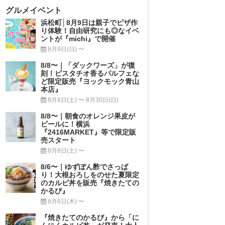
グルメイベント
浜松町│8月9日は親子でピザ作
り体験！自由研究にも◎なイベ
ントが『michi』で開催
8月9日(日) 〜
8/8〜｜「ダックワーズ」が復
刻！ピスタチオ香るパルフェな
ど限定販売『ヨックモック青山
本店』
8月8日(土) 〜 8月30日(日)
8/8〜｜朝食のオレンジ果皮が
ビールに！横浜
『2416MARKET』等で限定販
売スタート
8月8日(土) 〜
8/6〜｜ゆずぽん酢でさっぱ
り！大根おろしをのせた夏限定
のカルビ丼を販売『焼きたての
かるび』
8月6日(木) 〜
『焼きたてのかるび』から「に