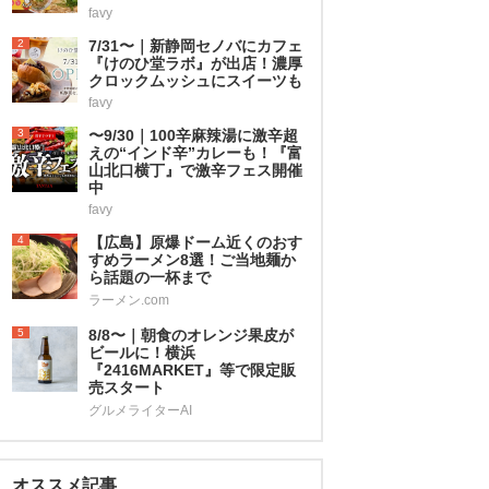
favy
2
7/31〜｜新静岡セノバにカフェ
『けのひ堂ラボ』が出店！濃厚
クロックムッシュにスイーツも
favy
3
〜9/30｜100辛麻辣湯に激辛超
えの“インド辛”カレーも！『富
山北口横丁』で激辛フェス開催
中
favy
4
【広島】原爆ドーム近くのおす
すめラーメン8選！ご当地麺か
ら話題の一杯まで
ラーメン.com
5
8/8〜｜朝食のオレンジ果皮が
ビールに！横浜
『2416MARKET』等で限定販
売スタート
グルメライターAI
オススメ記事