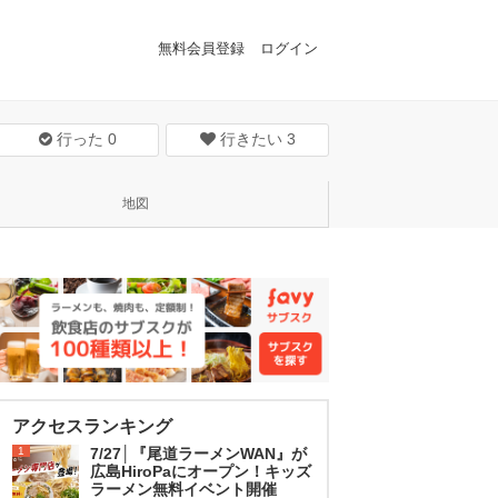
無料会員登録
ログイン
行った
0
行きたい
3
地図
アクセスランキング
1
7/27│『尾道ラーメンWAN』が
広島HiroPaにオープン！キッズ
ラーメン無料イベント開催