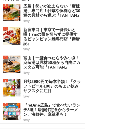
1
広島｜勢いが止まらない「麻辣
湯」専門店！牡蠣や豚肉など30
種の具材から選ぶ『TAN TAN』
favy
2
新宿東口｜東京で一番長いと
噂！7mの麺を切らずに提供す
るビャンビャン麺専門店『秦唐
記』
favy
3
富山｜一度食べたらやみつき！
麻辣湯は具材50種から自由にカ
スタム可能『TAN TAN』
favy
4
月額2980円で毎本半額！『クラ
フトビール100』のちょい飲み
サブスクに注目
favy
5
『reDine広島』で食べたいラン
チ8選！唐揚げ定食からラーメ
ン、海鮮丼、麻辣湯も！
favy