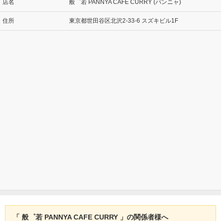
店名
般゜若 PANNYA CAFE CURRY (パンニャ)
住所
東京都世田谷区北沢2-33-6 スズキビル1F
「 般゜若 PANNYA CAFE CURRY 」の関係者様へ