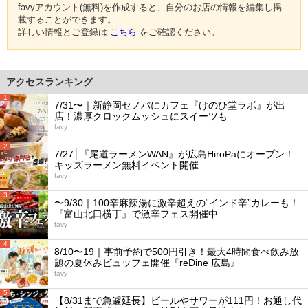
favyアカウント(無料)を作成すると、自分のお店の情報を編集し掲
載することができます。
詳しい情報とご登録は
こちら
をご確認ください。
アクセスランキング
1
7/31〜｜新静岡セノバにカフェ『けのひ堂ラボ』が出
店！濃厚クロックムッシュにスイーツも
favy
2
7/27│『尾道ラーメンWAN』が広島HiroPaにオープン！
キッズラーメン無料イベント開催
favy
3
〜9/30｜100辛麻辣湯に激辛超えの“インド辛”カレーも！
『富山北口横丁』で激辛フェス開催中
favy
4
8/10〜19｜事前予約で500円引き！最大4時間食べ飲み放
題の夏休みビュッフェ開催『reDine 広島』
favy
5
【8/31まで急遽延長】ビールやサワーが111円！お通し代