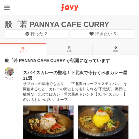
般゜若 PANNYA CAFE CURRY
行った
2
行きたい
5
記事
地図
トップ
般゜若 PANNYA CAFE CURRY が話題になっています
スパイスカレーの聖地！下北沢で今行くべきカレー屋
11選
つっこ
サブカルの聖地でもあり、「下北沢カレーフェスティバル」を
開催するなど、カレーの街としても知られる“下北沢”。流行に
敏感な下北沢ではカレー界の最新トレンド【スパイスカレー】
のお店もいっぱい。オープ...