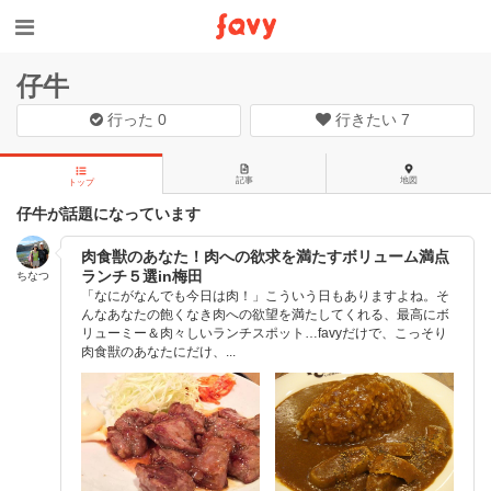
仔牛
行った
0
行きたい
7
記事
地図
トップ
仔牛が話題になっています
肉食獣のあなた！肉への欲求を満たすボリューム満点
ランチ５選in梅田
ちなつ
「なにがなんでも今日は肉！」こういう日もありますよね。そ
んなあなたの飽くなき肉への欲望を満たしてくれる、最高にボ
リューミー＆肉々しいランチスポット…favyだけで、こっそり
肉食獣のあなたにだけ、...