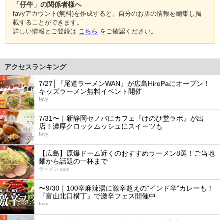
「仔牛」の関係者様へ
favyアカウント(無料)を作成すると、自分のお店の情報を編集し掲
載することができます。
詳しい情報とご登録は
こちら
をご確認ください。
アクセスランキング
1
7/27│『尾道ラーメンWAN』が広島HiroPaにオープン！
キッズラーメン無料イベント開催
favy
2
7/31〜｜新静岡セノバにカフェ『けのひ堂ラボ』が出
店！濃厚クロックムッシュにスイーツも
favy
3
【広島】原爆ドーム近くのおすすめラーメン8選！ご当地
麺から話題の一杯まで
ラーメン.com
4
〜9/30｜100辛麻辣湯に激辛超えの“インド辛”カレーも！
『富山北口横丁』で激辛フェス開催中
favy
5