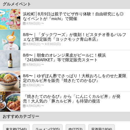
グルメイベント
浜松町│8月9日は親子でピザ作り体験！自由研究にも◎
なイベントが『michi』で開催
8月9日(日) 〜
8/8〜｜「ダックワーズ」が復刻！ピスタチオ香るパルフ
ェなど限定販売『ヨックモック青山本店』
8月8日(土) 〜 8月30日(日)
8/8〜｜朝食のオレンジ果皮がビールに！横浜
『2416MARKET』等で限定販売スタート
8月8日(土) 〜
8/6〜｜ゆずぽん酢でさっぱり！大根おろしをのせた夏限
定のカルビ丼を販売『焼きたてのかるび』
8月6日(木) 〜
『焼きたてのかるび』から「にんにくカルビ丼」が発
売！大人気の「豚カルビ丼」も待望の復活
8月6日(木) 〜
おすすめカテゴリー
東京都(7546)
ラーメン(2305)
肉(2253)
居酒屋(1804)