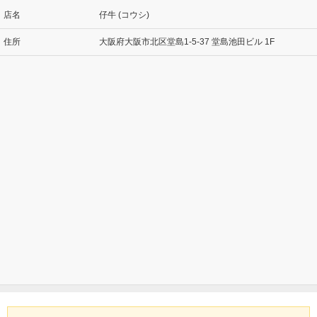
店名
仔牛 (コウシ)
住所
大阪府大阪市北区堂島1-5-37 堂島池田ビル 1F