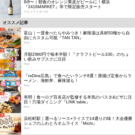
8/8〜｜朝食のオレンジ果皮がビールに！横浜
『2416MARKET』等で限定販売スタート
グルメライターAI
オススメ記事
1
富山｜一度食べたらやみつき！麻辣湯は具材50種から自
由にカスタム可能『TAN TAN』
favy
2
月額2980円で毎本半額！『クラフトビール100』のちょ
い飲みサブスクに注目
favy
3
『reDine広島』で食べたいランチ8選！唐揚げ定食からラ
ーメン、海鮮丼、麻辣湯も！
favy
4
有明｜食べログ百名店が監修する本気のパスタ&ピザに注
目！穴場ダイニング『LINK table』
favy
5
浜松町駅｜選べるソース×ライスで14通りの味！大会優勝
シェフのふわとろオムライス『Michi』
favy