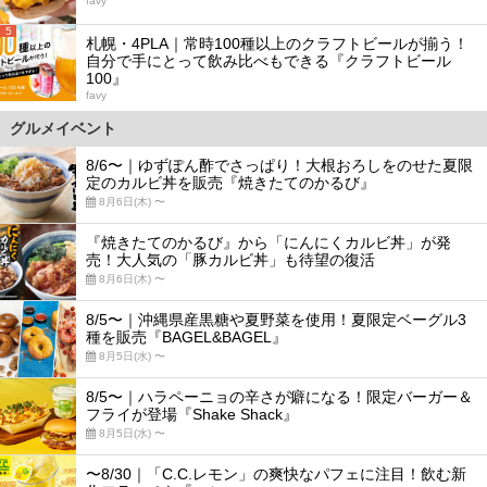
favy
5
札幌・4PLA｜常時100種以上のクラフトビールが揃う！
自分で手にとって飲み比べもできる『クラフトビール
100』
favy
グルメイベント
8/6〜｜ゆずぽん酢でさっぱり！大根おろしをのせた夏限
定のカルビ丼を販売『焼きたてのかるび』
8月6日(木) 〜
『焼きたてのかるび』から「にんにくカルビ丼」が発
売！大人気の「豚カルビ丼」も待望の復活
8月6日(木) 〜
8/5〜｜沖縄県産黒糖や夏野菜を使用！夏限定ベーグル3
種を販売『BAGEL&BAGEL』
8月5日(水) 〜
8/5〜｜ハラペーニョの辛さが癖になる！限定バーガー＆
フライが登場『Shake Shack』
8月5日(水) 〜
〜8/30｜「C.C.レモン」の爽快なパフェに注目！飲む新