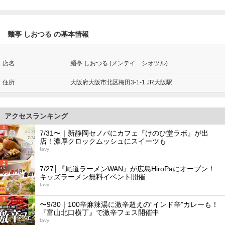
麺亭 しおつる の基本情報
店名
麺亭 しおつる (メンテイ シオツル)
住所
大阪府大阪市北区梅田3-1-1 JR大阪駅
アクセスランキング
1
7/31〜｜新静岡セノバにカフェ『けのひ堂ラボ』が出
店！濃厚クロックムッシュにスイーツも
favy
2
7/27│『尾道ラーメンWAN』が広島HiroPaにオープン！
キッズラーメン無料イベント開催
favy
3
〜9/30｜100辛麻辣湯に激辛超えの“インド辛”カレーも！
『富山北口横丁』で激辛フェス開催中
favy