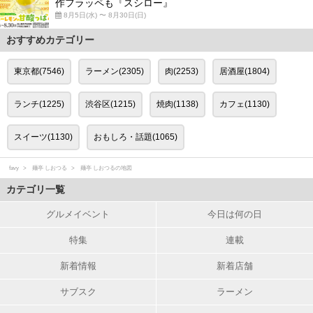
作フラッペも『スシロー』
8月5日(水) 〜 8月30日(日)
おすすめカテゴリー
東京都(7546)
ラーメン(2305)
肉(2253)
居酒屋(1804)
ランチ(1225)
渋谷区(1215)
焼肉(1138)
カフェ(1130)
スイーツ(1130)
おもしろ・話題(1065)
favy
麺亭 しおつる
麺亭 しおつるの地図
カテゴリ一覧
グルメイベント
今日は何の日
特集
連載
新着情報
新着店舗
サブスク
ラーメン