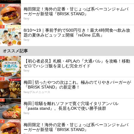
4
梅田限定！海外の定番・甘じょっぱ系ベーコンジャムバ
ーガーが新登場『BRISK STAND』
favy
5
8/10〜19｜事前予約で500円引き！最大4時間食べ飲み放
題の夏休みビュッフェ開催『reDine 広島』
favy
オススメ記事
1
【初心者必見】札幌・4PLAの『大通バル』を攻略！移動
ゼロでハシゴ飯を楽しむ完全ガイド
favy
2
梅田│切ったやつの次はこれ。極みのてりやきバーガーが
『BRISK STAND』の新定番！
favyグルメニュース
3
梅田│喧騒を離れソファで寛ぐ穴場イタリアンバル
『pasta stand』。長居もOKで使い勝手抜群
favy
4
梅田限定！海外の定番・甘じょっぱ系ベーコンジャムバ
ーガーが新登場『BRISK STAND』