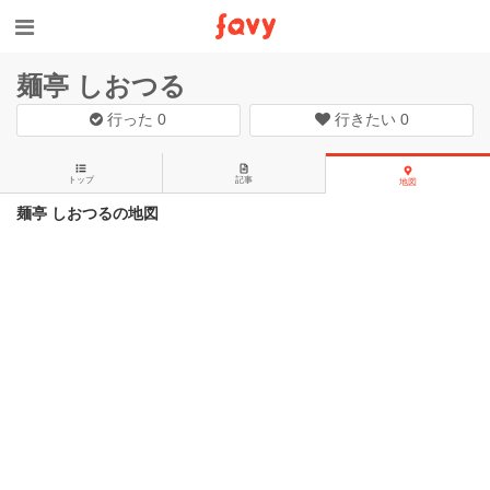
麺亭 しおつる
行った
0
行きたい
0
トップ
記事
地図
麺亭 しおつるの地図