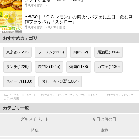
8月5日(水) 〜
〜8/30｜「C.C.レモン」の爽快なパフェに注目！飲む新
作フラッペも『スシロー』
8月5日(水) 〜 8月30日(日)
おすすめカテゴリー
東京都(7553)
ラーメン(2305)
肉(2252)
居酒屋(1804)
ランチ(1226)
渋谷区(1215)
焼肉(1138)
カフェ(1130)
スイーツ(1130)
おもしろ・話題(1064)
favy
ブルーボトルコーヒー 清澄白河フラッグシップカフェ
ブルーボトルコーヒー 清澄白河フラッグシップ
カフェの地図
カテゴリ一覧
グルメイベント
今日は何の日
特集
連載