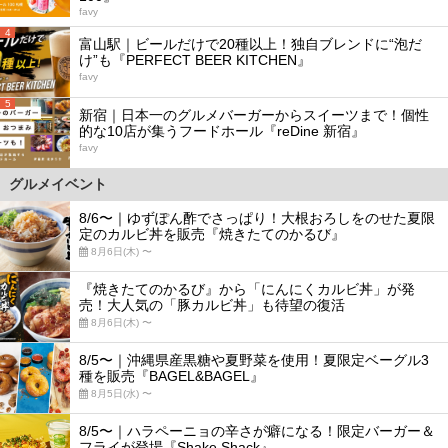
favy
4
富山駅｜ビールだけで20種以上！独自ブレンドに“泡だ
け”も『PERFECT BEER KITCHEN』
favy
5
新宿｜日本一のグルメバーガーからスイーツまで！個性
的な10店が集うフードホール『reDine 新宿』
favy
グルメイベント
8/6〜｜ゆずぽん酢でさっぱり！大根おろしをのせた夏限
定のカルビ丼を販売『焼きたてのかるび』
8月6日(木) 〜
『焼きたてのかるび』から「にんにくカルビ丼」が発
売！大人気の「豚カルビ丼」も待望の復活
8月6日(木) 〜
8/5〜｜沖縄県産黒糖や夏野菜を使用！夏限定ベーグル3
種を販売『BAGEL&BAGEL』
8月5日(水) 〜
8/5〜｜ハラペーニョの辛さが癖になる！限定バーガー＆
フライが登場『Shake Shack』