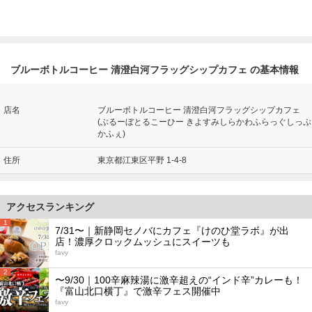
ブルーボトルコーヒー 清澄白河フラッグシップカフェ の基本情報
店名
ブルーボトルコーヒー 清澄白河フラッグシップカフェ
(ぶるーぼとるこーひー きよすみしらかわふらっぐしっぷ
かふぇ)
住所
東京都江東区平野 1-4-8
アクセスランキング
1
7/31〜｜新静岡セノバにカフェ『けのひ堂ラボ』が出
店！濃厚クロックムッシュにスイーツも
favy
2
〜9/30｜100辛麻辣湯に激辛超えの“インド辛”カレーも！
『富山北口横丁』で激辛フェス開催中
favy