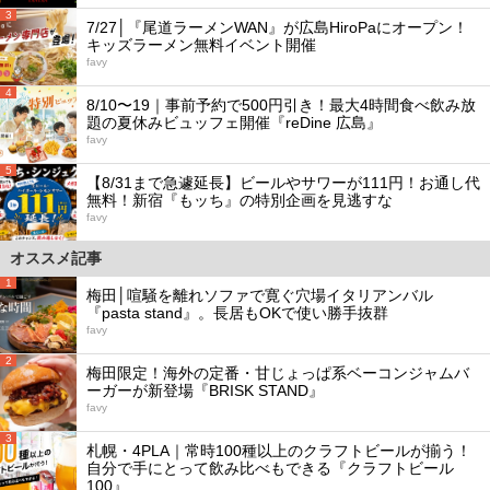
3
7/27│『尾道ラーメンWAN』が広島HiroPaにオープン！
キッズラーメン無料イベント開催
favy
4
8/10〜19｜事前予約で500円引き！最大4時間食べ飲み放
題の夏休みビュッフェ開催『reDine 広島』
favy
5
【8/31まで急遽延長】ビールやサワーが111円！お通し代
無料！新宿『もッち』の特別企画を見逃すな
favy
オススメ記事
1
梅田│喧騒を離れソファで寛ぐ穴場イタリアンバル
『pasta stand』。長居もOKで使い勝手抜群
favy
2
梅田限定！海外の定番・甘じょっぱ系ベーコンジャムバ
ーガーが新登場『BRISK STAND』
favy
3
札幌・4PLA｜常時100種以上のクラフトビールが揃う！
自分で手にとって飲み比べもできる『クラフトビール
100』