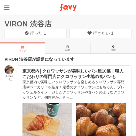
VIRON 渋谷店
行った
1
行きたい
1
記事
地図
トップ
VIRON 渋谷店が話題になっています
東京都内│クロワッサンが美味しいパン屋10選！職人
こだわりの専門店にクロワッサン生地の食パンも
Amer
i･*:.
東京都内で美味しいクロワッサンを楽しめるクロワッサン専門
店やベーカリーを紹介！定番のクロワッサンはもちろん、プレ
ッツェルをイメージしたクロワッサンや食パンのようなクロワ
ッサンなど、個性豊か。きっ...