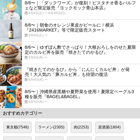
8/8〜｜「ダックワーズ」が復刻！ピスタチオ香るパルフ
ェなど限定販売『ヨックモック青山本店』
8月8日(土) 〜 8月30日(日)
8/8〜｜朝食のオレンジ果皮がビールに！横浜
『2416MARKET』等で限定販売スタート
8月8日(土) 〜
8/6〜｜ゆずぽん酢でさっぱり！大根おろしをのせた夏限
定のカルビ丼を販売『焼きたてのかるび』
8月6日(木) 〜
『焼きたてのかるび』から「にんにくカルビ丼」が発
売！大人気の「豚カルビ丼」も待望の復活
8月6日(木) 〜
8/5〜｜沖縄県産黒糖や夏野菜を使用！夏限定ベーグル3
種を販売『BAGEL&BAGEL』
8月5日(水) 〜
おすすめカテゴリー
東京都(7546)
ラーメン(2305)
肉(2253)
居酒屋(1804)