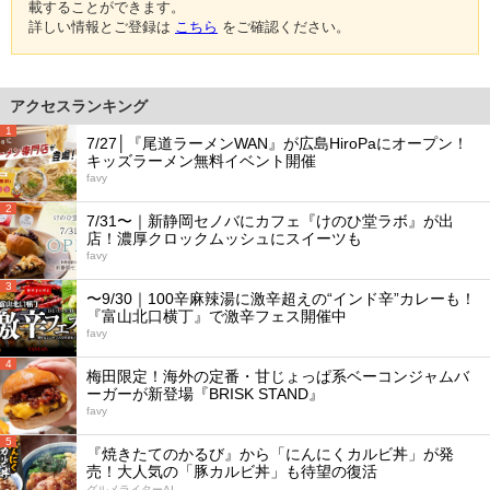
載することができます。
詳しい情報とご登録は
こちら
をご確認ください。
アクセスランキング
1
7/27│『尾道ラーメンWAN』が広島HiroPaにオープン！
キッズラーメン無料イベント開催
favy
2
7/31〜｜新静岡セノバにカフェ『けのひ堂ラボ』が出
店！濃厚クロックムッシュにスイーツも
favy
3
〜9/30｜100辛麻辣湯に激辛超えの“インド辛”カレーも！
『富山北口横丁』で激辛フェス開催中
favy
4
梅田限定！海外の定番・甘じょっぱ系ベーコンジャムバ
ーガーが新登場『BRISK STAND』
favy
5
『焼きたてのかるび』から「にんにくカルビ丼」が発
売！大人気の「豚カルビ丼」も待望の復活
グルメライターAI