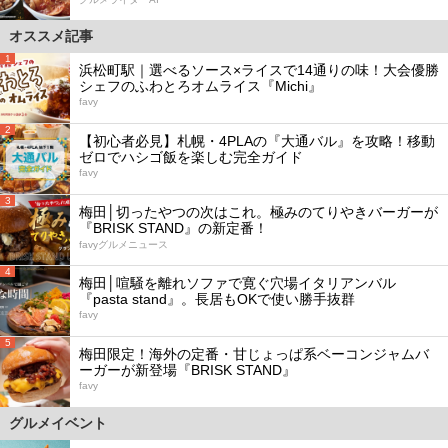
オススメ記事
1
浜松町駅｜選べるソース×ライスで14通りの味！大会優勝
シェフのふわとろオムライス『Michi』
favy
2
【初心者必見】札幌・4PLAの『大通バル』を攻略！移動
ゼロでハシゴ飯を楽しむ完全ガイド
favy
3
梅田│切ったやつの次はこれ。極みのてりやきバーガーが
『BRISK STAND』の新定番！
favyグルメニュース
4
梅田│喧騒を離れソファで寛ぐ穴場イタリアンバル
『pasta stand』。長居もOKで使い勝手抜群
favy
5
梅田限定！海外の定番・甘じょっぱ系ベーコンジャムバ
ーガーが新登場『BRISK STAND』
favy
グルメイベント