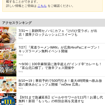
載することができます。
詳しい情報とご登録は
こちら
をご確認ください。
アクセスランキング
1
7/31〜｜新静岡セノバにカフェ『けのひ堂ラボ』が出
店！濃厚クロックムッシュにスイーツも
favy
2
7/27│『尾道ラーメンWAN』が広島HiroPaにオープン！
キッズラーメン無料イベント開催
favy
3
〜9/30｜100辛麻辣湯に激辛超えの“インド辛”カレーも！
『富山北口横丁』で激辛フェス開催中
favy
4
8/10〜19｜事前予約で500円引き！最大4時間食べ飲み放
題の夏休みビュッフェ開催『reDine 広島』
favy
5
【8/31まで急遽延長】ビールやサワーが111円！お通し代
無料！新宿『もッち』の特別企画を見逃すな
favy