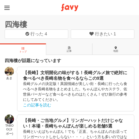
四海樓
行った
4
行きたい
1
記事
地図
トップ
四海樓が話題になっています
【長崎】文明開化の味がする！長崎グルメ旅で絶対に
食べるべき長崎名物を食べるならこの9選
あま
長崎グルメの決定版！異国情緒が美しい街・長崎に行ったら食
べるべき長崎名物をまとめました。ちゃんぽんやカステラ、佐
世保バーガーなど食べるべきものはたくさん！ぜひ旅行の参考
にしてみてください。
この記事を読む
【長崎・ご当地グルメ】リンガーハットだけじゃな
い！本場・長崎ちゃんぽんが楽しめる老舗5選
TABO
O(タ
長崎といえばちゃんぽん！でも「正直、ちゃんぽんのお店って
ボー)
リンガーハットしかしらない・・・」という方も多いのではな