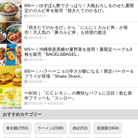
8/6〜｜ゆずぽん酢でさっぱり！大根おろしをのせた夏限
定のカルビ丼を販売『焼きたてのかるび』
8月6日(木) 〜
『焼きたてのかるび』から「にんにくカルビ丼」が発
売！大人気の「豚カルビ丼」も待望の復活
8月6日(木) 〜
8/5〜｜沖縄県産黒糖や夏野菜を使用！夏限定ベーグル3
種を販売『BAGEL&BAGEL』
8月5日(水) 〜
8/5〜｜ハラペーニョの辛さが癖になる！限定バーガー＆
フライが登場『Shake Shack』
8月5日(水) 〜
〜8/30｜「C.C.レモン」の爽快なパフェに注目！飲む新
作フラッペも『スシロー』
8月5日(水) 〜 8月30日(日)
おすすめカテゴリー
東京都(7555)
ラーメン(2306)
肉(2252)
居酒屋(1804)