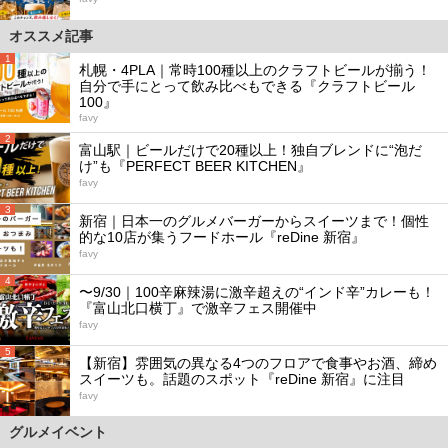
オススメ記事
1
札幌・4PLA｜常時100種以上のクラフトビールが揃う！
自分で手にとって飲み比べもできる『クラフトビール
100』
favy
2
富山駅｜ビールだけで20種以上！独自ブレンドに“泡だ
け”も『PERFECT BEER KITCHEN』
favy
3
新宿｜日本一のグルメバーガーからスイーツまで！個性
的な10店が集うフードホール『reDine 新宿』
favy
4
〜9/30｜100辛麻辣湯に激辛超えの“インド辛”カレーも！
『富山北口横丁』で激辛フェス開催中
favy
5
【新宿】雰囲気の異なる4つのフロアで食事やお酒、締め
スイーツも。話題のスポット『reDine 新宿』に注目
favy
グルメイベント