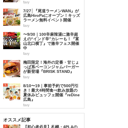
favy
2
7/27│『尾道ラーメンWAN』が
広島HiroPaにオープン！キッズ
ラーメン無料イベント開催
favy
3
〜9/30｜100辛麻辣湯に激辛超
えの“インド辛”カレーも！『富
山北口横丁』で激辛フェス開催
中
favy
4
梅田限定！海外の定番・甘じょ
っぱ系ベーコンジャムバーガー
が新登場『BRISK STAND』
favy
5
8/10〜19｜事前予約で500円引
き！最大4時間食べ飲み放題の
夏休みビュッフェ開催『reDine
広島』
favy
オススメ記事
1
【初心者必見】札幌・4PLAの