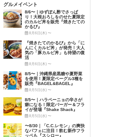
グルメイベント
8/6〜｜ゆずぽん酢でさっぱ
り！大根おろしをのせた夏限定
のカルビ丼を販売『焼きたての
かるび』
8月6日(木) 〜
『焼きたてのかるび』から「に
んにくカルビ丼」が発売！大人
気の「豚カルビ丼」も待望の復
活
8月6日(木) 〜
8/5〜｜沖縄県産黒糖や夏野菜
を使用！夏限定ベーグル3種を
販売『BAGEL&BAGEL』
8月5日(水) 〜
8/5〜｜ハラペーニョの辛さが
癖になる！限定バーガー＆フラ
イが登場『Shake Shack』
8月5日(水) 〜
〜8/30｜「C.C.レモン」の爽快
なパフェに注目！飲む新作フラ
ッペも『スシロー』