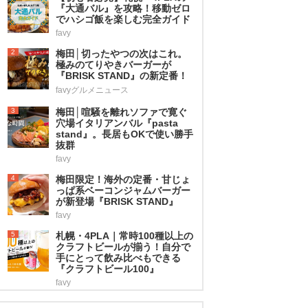
『大通バル』を攻略！移動ゼロ
でハシゴ飯を楽しむ完全ガイド
favy
2
梅田│切ったやつの次はこれ。
極みのてりやきバーガーが
『BRISK STAND』の新定番！
favyグルメニュース
3
梅田│喧騒を離れソファで寛ぐ
穴場イタリアンバル『pasta
stand』。長居もOKで使い勝手
抜群
favy
4
梅田限定！海外の定番・甘じょ
っぱ系ベーコンジャムバーガー
が新登場『BRISK STAND』
favy
5
札幌・4PLA｜常時100種以上の
クラフトビールが揃う！自分で
手にとって飲み比べもできる
『クラフトビール100』
favy