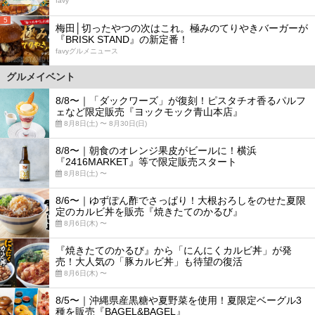
favy
5
梅田│切ったやつの次はこれ。極みのてりやきバーガーが
『BRISK STAND』の新定番！
favyグルメニュース
グルメイベント
8/8〜｜「ダックワーズ」が復刻！ピスタチオ香るパルフ
ェなど限定販売『ヨックモック青山本店』
8月8日(土) 〜 8月30日(日)
8/8〜｜朝食のオレンジ果皮がビールに！横浜
『2416MARKET』等で限定販売スタート
8月8日(土) 〜
8/6〜｜ゆずぽん酢でさっぱり！大根おろしをのせた夏限
定のカルビ丼を販売『焼きたてのかるび』
8月6日(木) 〜
『焼きたてのかるび』から「にんにくカルビ丼」が発
売！大人気の「豚カルビ丼」も待望の復活
8月6日(木) 〜
8/5〜｜沖縄県産黒糖や夏野菜を使用！夏限定ベーグル3
種を販売『BAGEL&BAGEL』