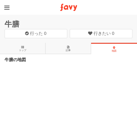
牛膳
行った
0
行きたい
0
トップ
記事
地図
牛膳の地図