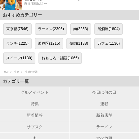
8月5日(水) 〜
おすすめカテゴリー
東京都(7546)
ラーメン(2305)
肉(2253)
居酒屋(1804)
ランチ(1225)
渋谷区(1215)
焼肉(1138)
カフェ(1130)
スイーツ(1130)
おもしろ・話題(1065)
favy
牛膳
牛膳の地図
カテゴリ一覧
グルメイベント
今日は何の日
特集
連載
新着情報
新着店舗
サブスク
ラーメン
肉
食べ放題