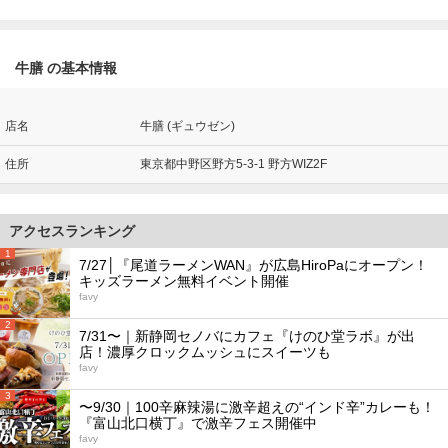
牛膳 の基本情報
店名
牛膳 (ギュウゼン)
住所
東京都中野区野方5-3-1 野方WIZ2F
アクセスランキング
1
7/27│『尾道ラーメンWAN』が広島HiroPaにオープン！
キッズラーメン無料イベント開催
favy
2
7/31〜｜新静岡セノバにカフェ『けのひ堂ラボ』が出
店！濃厚クロックムッシュにスイーツも
favy
3
〜9/30｜100辛麻辣湯に激辛超えの“インド辛”カレーも！
『富山北口横丁』で激辛フェス開催中
favy