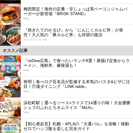
4
梅田限定！海外の定番・甘じょっぱ系ベーコンジャムバ
ーガーが新登場『BRISK STAND』
favy
5
『焼きたてのかるび』から「にんにくカルビ丼」が発
売！大人気の「豚カルビ丼」も待望の復活
グルメライターAI
オススメ記事
1
『reDine広島』で食べたいランチ8選！唐揚げ定食からラ
ーメン、海鮮丼、麻辣湯も！
favy
2
有明｜食べログ百名店が監修する本気のパスタ&ピザに注
目！穴場ダイニング『LINK table』
favy
3
浜松町駅｜選べるソース×ライスで14通りの味！大会優勝
シェフのふわとろオムライス『Michi』
favy
4
【初心者必見】札幌・4PLAの『大通バル』を攻略！移動
ゼロでハシゴ飯を楽しむ完全ガイド