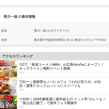
香川一福 の基本情報
店名
香川一福 (カガワイチフク)
住所
東京都千代田区内神田1-18-11 東京ロイヤルプラザ102
アクセスランキング
1
7/27│『尾道ラーメンWAN』が広島HiroPaにオープン！
キッズラーメン無料イベント開催
favy
2
7/31〜｜新静岡セノバにカフェ『けのひ堂ラボ』が出
店！濃厚クロックムッシュにスイーツも
favy
3
〜9/30｜100辛麻辣湯に激辛超えの“インド辛”カレーも！
『富山北口横丁』で激辛フェス開催中
favy