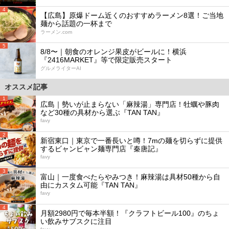
4
【広島】原爆ドーム近くのおすすめラーメン8選！ご当地
麺から話題の一杯まで
ラーメン.com
5
8/8〜｜朝食のオレンジ果皮がビールに！横浜
『2416MARKET』等で限定販売スタート
グルメライターAI
オススメ記事
1
広島｜勢いが止まらない「麻辣湯」専門店！牡蠣や豚肉
など30種の具材から選ぶ『TAN TAN』
favy
2
新宿東口｜東京で一番長いと噂！7mの麺を切らずに提供
するビャンビャン麺専門店『秦唐記』
favy
3
富山｜一度食べたらやみつき！麻辣湯は具材50種から自
由にカスタム可能『TAN TAN』
favy
4
月額2980円で毎本半額！『クラフトビール100』のちょ
い飲みサブスクに注目