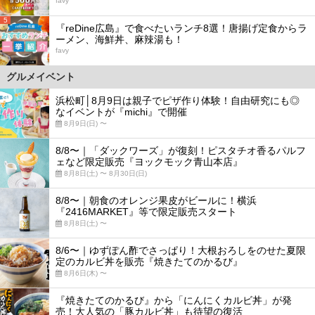
favy
5
『reDine広島』で食べたいランチ8選！唐揚げ定食からラ
ーメン、海鮮丼、麻辣湯も！
favy
グルメイベント
浜松町│8月9日は親子でピザ作り体験！自由研究にも◎
なイベントが『michi』で開催
8月9日(日) 〜
8/8〜｜「ダックワーズ」が復刻！ピスタチオ香るパルフ
ェなど限定販売『ヨックモック青山本店』
8月8日(土) 〜 8月30日(日)
8/8〜｜朝食のオレンジ果皮がビールに！横浜
『2416MARKET』等で限定販売スタート
8月8日(土) 〜
8/6〜｜ゆずぽん酢でさっぱり！大根おろしをのせた夏限
定のカルビ丼を販売『焼きたてのかるび』
8月6日(木) 〜
『焼きたてのかるび』から「にんにくカルビ丼」が発
売！大人気の「豚カルビ丼」も待望の復活