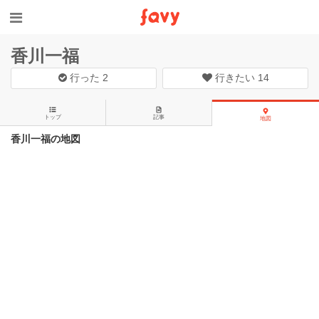
香川一福
行った
2
行きたい
14
トップ
記事
地図
香川一福の地図