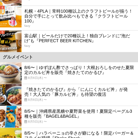
4
札幌・4PLA｜常時100種以上のクラフトビールが揃う！
自分で手にとって飲み比べもできる『クラフトビール
100』
favy
5
富山駅｜ビールだけで20種以上！独自ブレンドに“泡だ
け”も『PERFECT BEER KITCHEN』
favy
グルメイベント
8/6〜｜ゆずぽん酢でさっぱり！大根おろしをのせた夏限
定のカルビ丼を販売『焼きたてのかるび』
8月6日(木) 〜
『焼きたてのかるび』から「にんにくカルビ丼」が発
売！大人気の「豚カルビ丼」も待望の復活
8月6日(木) 〜
8/5〜｜沖縄県産黒糖や夏野菜を使用！夏限定ベーグル3
種を販売『BAGEL&BAGEL』
8月5日(水) 〜
8/5〜｜ハラペーニョの辛さが癖になる！限定バーガー＆