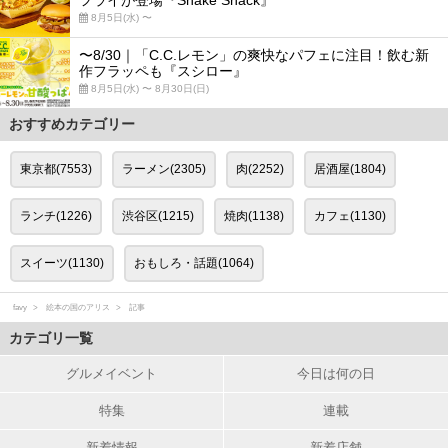
フライが登場『Shake Shack』
8月5日(水) 〜
〜8/30｜「C.C.レモン」の爽快なパフェに注目！飲む新
作フラッペも『スシロー』
8月5日(水) 〜 8月30日(日)
おすすめカテゴリー
東京都(7553)
ラーメン(2305)
肉(2252)
居酒屋(1804)
ランチ(1226)
渋谷区(1215)
焼肉(1138)
カフェ(1130)
スイーツ(1130)
おもしろ・話題(1064)
favy
絵本の国のアリス
記事
カテゴリ一覧
グルメイベント
今日は何の日
特集
連載
新着情報
新着店舗