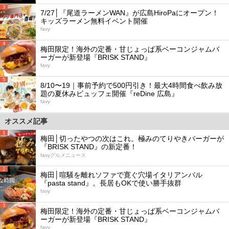
3
7/27│『尾道ラーメンWAN』が広島HiroPaにオープン！
キッズラーメン無料イベント開催
favy
4
梅田限定！海外の定番・甘じょっぱ系ベーコンジャムバ
ーガーが新登場『BRISK STAND』
favy
5
8/10〜19｜事前予約で500円引き！最大4時間食べ飲み放
題の夏休みビュッフェ開催『reDine 広島』
favy
オススメ記事
1
梅田│切ったやつの次はこれ。極みのてりやきバーガーが
『BRISK STAND』の新定番！
favyグルメニュース
2
梅田│喧騒を離れソファで寛ぐ穴場イタリアンバル
『pasta stand』。長居もOKで使い勝手抜群
favy
3
梅田限定！海外の定番・甘じょっぱ系ベーコンジャムバ
ーガーが新登場『BRISK STAND』
favy