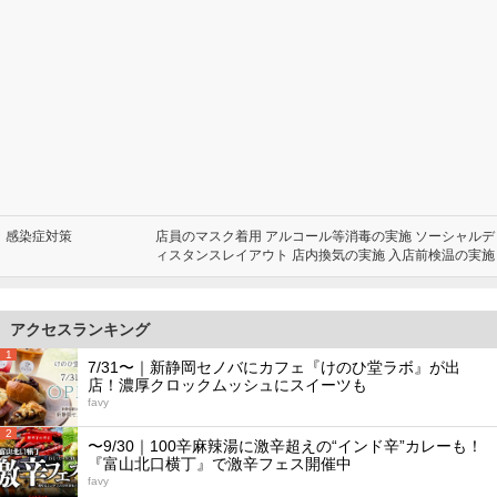
感染症対策
店員のマスク着用 アルコール等消毒の実施 ソーシャルデ
ィスタンスレイアウト 店内換気の実施 入店前検温の実施
アクセスランキング
1
7/31〜｜新静岡セノバにカフェ『けのひ堂ラボ』が出
店！濃厚クロックムッシュにスイーツも
favy
2
〜9/30｜100辛麻辣湯に激辛超えの“インド辛”カレーも！
『富山北口横丁』で激辛フェス開催中
favy