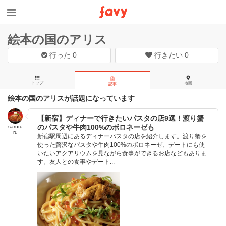
絵本の国のアリス
行った
0
行きたい
0
トップ
地図
記事
絵本の国のアリスが話題になっています
【新宿】ディナーで行きたいパスタの店9選！渡り蟹
のパスタや牛肉100%のボロネーゼも
saruru
ru
新宿駅周辺にあるディナーパスタの店を紹介します。渡り蟹を
使った贅沢なパスタや牛肉100%のボロネーゼ、デートにも使
いたいアクアリウムを見ながら食事ができるお店などもありま
す。友人との食事やデート...