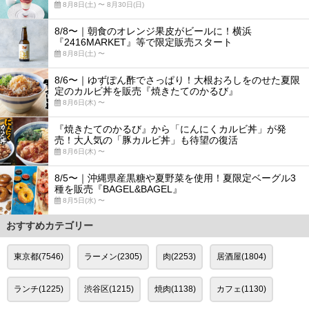
8月8日(土) 〜 8月30日(日)
8/8〜｜朝食のオレンジ果皮がビールに！横浜
『2416MARKET』等で限定販売スタート
8月8日(土) 〜
8/6〜｜ゆずぽん酢でさっぱり！大根おろしをのせた夏限
定のカルビ丼を販売『焼きたてのかるび』
8月6日(木) 〜
『焼きたてのかるび』から「にんにくカルビ丼」が発
売！大人気の「豚カルビ丼」も待望の復活
8月6日(木) 〜
8/5〜｜沖縄県産黒糖や夏野菜を使用！夏限定ベーグル3
種を販売『BAGEL&BAGEL』
8月5日(水) 〜
おすすめカテゴリー
東京都(7546)
ラーメン(2305)
肉(2253)
居酒屋(1804)
ランチ(1225)
渋谷区(1215)
焼肉(1138)
カフェ(1130)