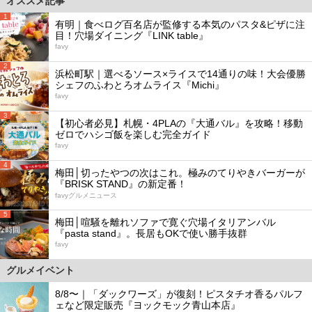
オススメ記事
1
有明｜食べログ百名店が監修する本気のパスタ&ピザに注
目！穴場ダイニング『LINK table』
favy
2
浜松町駅｜選べるソース×ライスで14通りの味！大会優勝
シェフのふわとろオムライス『Michi』
favy
3
【初心者必見】札幌・4PLAの『大通バル』を攻略！移動
ゼロでハシゴ飯を楽しむ完全ガイド
favy
4
梅田│切ったやつの次はこれ。極みのてりやきバーガーが
『BRISK STAND』の新定番！
favyグルメニュース
5
梅田│喧騒を離れソファで寛ぐ穴場イタリアンバル
『pasta stand』。長居もOKで使い勝手抜群
favy
グルメイベント
8/8〜｜「ダックワーズ」が復刻！ピスタチオ香るパルフ
ェなど限定販売『ヨックモック青山本店』