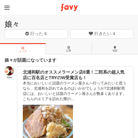
娘々
行った
6
行きたい
4
記事
地図
トップ
娘々が話題になっています
北浦和駅のオススメラーメン店8選！二郎系の超人気
店に百名店とTRYのW受賞店も！
mar
本当においしいと話題のラーメン屋さんへ行ってみたいと思う
なら、北浦和を訪れてみるのはいかがでしょうか?北浦和駅周
辺には、おいしいと話題のラーメン屋さんが数多くあります。
こちらのエリアを訪れた際の...