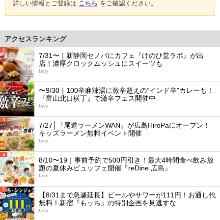
詳しい情報とご登録は
こちら
をご確認ください。
アクセスランキング
1
7/31〜｜新静岡セノバにカフェ『けのひ堂ラボ』が出
店！濃厚クロックムッシュにスイーツも
favy
2
〜9/30｜100辛麻辣湯に激辛超えの“インド辛”カレーも！
『富山北口横丁』で激辛フェス開催中
favy
3
7/27│『尾道ラーメンWAN』が広島HiroPaにオープン！
キッズラーメン無料イベント開催
favy
4
8/10〜19｜事前予約で500円引き！最大4時間食べ飲み放
題の夏休みビュッフェ開催『reDine 広島』
favy
5
【8/31まで急遽延長】ビールやサワーが111円！お通し代
無料！新宿『もッち』の特別企画を見逃すな
favy