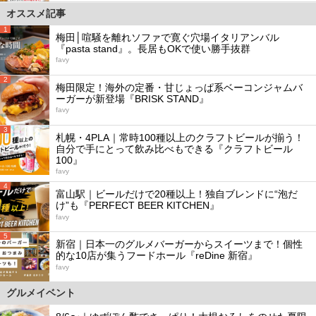
オススメ記事
1
梅田│喧騒を離れソファで寛ぐ穴場イタリアンバル
『pasta stand』。長居もOKで使い勝手抜群
favy
2
梅田限定！海外の定番・甘じょっぱ系ベーコンジャムバ
ーガーが新登場『BRISK STAND』
favy
3
札幌・4PLA｜常時100種以上のクラフトビールが揃う！
自分で手にとって飲み比べもできる『クラフトビール
100』
favy
4
富山駅｜ビールだけで20種以上！独自ブレンドに“泡だ
け”も『PERFECT BEER KITCHEN』
favy
5
新宿｜日本一のグルメバーガーからスイーツまで！個性
的な10店が集うフードホール『reDine 新宿』
favy
グルメイベント