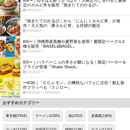
8/6〜｜ゆずぽん酢でさっぱり！大根おろしをのせた夏限
定のカルビ丼を販売『焼きたてのかるび』
8月6日(木) 〜
『焼きたてのかるび』から「にんにくカルビ丼」が発
売！大人気の「豚カルビ丼」も待望の復活
8月6日(木) 〜
8/5〜｜沖縄県産黒糖や夏野菜を使用！夏限定ベーグル3
種を販売『BAGEL&BAGEL』
8月5日(水) 〜
8/5〜｜ハラペーニョの辛さが癖になる！限定バーガー＆
フライが登場『Shake Shack』
8月5日(水) 〜
〜8/30｜「C.C.レモン」の爽快なパフェに注目！飲む新
作フラッペも『スシロー』
8月5日(水) 〜 8月30日(日)
おすすめカテゴリー
東京都(7554)
ラーメン(2305)
肉(2252)
居酒屋(1804)
ランチ(1226)
渋谷区(1215)
焼肉(1138)
カフェ(1131)