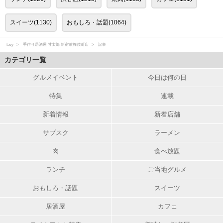
スイーツ(1130)
おもしろ・話題(1064)
favy
手作り居酒屋 甘太郎 新宿歌舞伎町店
記事
カテゴリ一覧
グルメイベント
今日は何の日
特集
連載
新着情報
新着店舗
サブスク
ラーメン
肉
食べ放題
ランチ
ご当地グルメ
おもしろ・話題
スイーツ
居酒屋
カフェ