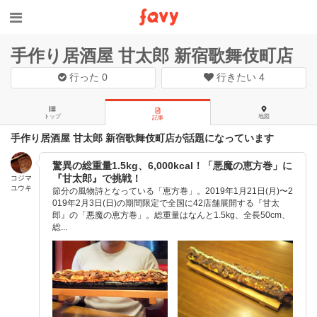
手作り居酒屋 甘太郎 新宿歌舞伎町店
行った
0
行きたい
4
トップ
地図
記事
手作り居酒屋 甘太郎 新宿歌舞伎町店が話題になっています
驚異の総重量1.5kg、6,000kcal！「悪魔の恵方巻」に
『甘太郎』で挑戦！
コジマ
ユウキ
節分の風物詩となっている「恵方巻」。2019年1月21日(月)〜2
019年2月3日(日)の期間限定で全国に42店舗展開する『甘太
郎』の「悪魔の恵方巻」。総重量はなんと1.5kg、全長50cm、
総...