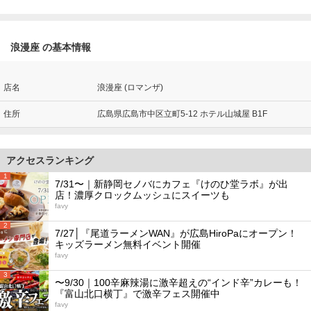
浪漫座 の基本情報
店名
浪漫座 (ロマンザ)
住所
広島県広島市中区立町5-12 ホテル山城屋 B1F
アクセスランキング
1
7/31〜｜新静岡セノバにカフェ『けのひ堂ラボ』が出
店！濃厚クロックムッシュにスイーツも
favy
2
7/27│『尾道ラーメンWAN』が広島HiroPaにオープン！
キッズラーメン無料イベント開催
favy
3
〜9/30｜100辛麻辣湯に激辛超えの“インド辛”カレーも！
『富山北口横丁』で激辛フェス開催中
favy