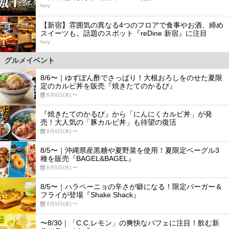
favy
5
【新宿】雰囲気の異なる4つのフロアで食事やお酒、締め
スイーツも。話題のスポット『reDine 新宿』に注目
favy
グルメイベント
8/6〜｜ゆずぽん酢でさっぱり！大根おろしをのせた夏限
定のカルビ丼を販売『焼きたてのかるび』
8月6日(木) 〜
『焼きたてのかるび』から「にんにくカルビ丼」が発
売！大人気の「豚カルビ丼」も待望の復活
8月6日(木) 〜
8/5〜｜沖縄県産黒糖や夏野菜を使用！夏限定ベーグル3
種を販売『BAGEL&BAGEL』
8月5日(水) 〜
8/5〜｜ハラペーニョの辛さが癖になる！限定バーガー＆
フライが登場『Shake Shack』
8月5日(水) 〜
〜8/30｜「C.C.レモン」の爽快なパフェに注目！飲む新