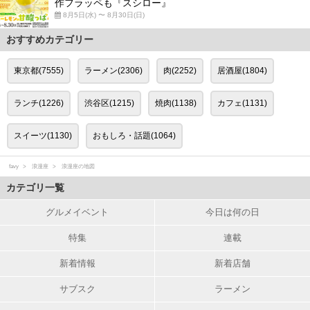
作フラッペも『スシロー』
8月5日(水) 〜 8月30日(日)
おすすめカテゴリー
東京都(7555)
ラーメン(2306)
肉(2252)
居酒屋(1804)
ランチ(1226)
渋谷区(1215)
焼肉(1138)
カフェ(1131)
スイーツ(1130)
おもしろ・話題(1064)
favy
浪漫座
浪漫座の地図
カテゴリ一覧
グルメイベント
今日は何の日
特集
連載
新着情報
新着店舗
サブスク
ラーメン