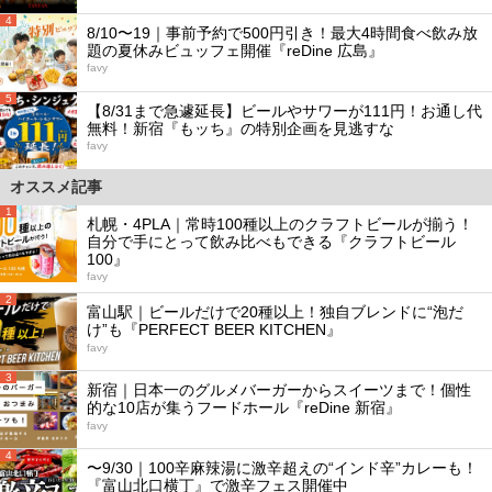
4
8/10〜19｜事前予約で500円引き！最大4時間食べ飲み放
題の夏休みビュッフェ開催『reDine 広島』
favy
5
【8/31まで急遽延長】ビールやサワーが111円！お通し代
無料！新宿『もッち』の特別企画を見逃すな
favy
オススメ記事
1
札幌・4PLA｜常時100種以上のクラフトビールが揃う！
自分で手にとって飲み比べもできる『クラフトビール
100』
favy
2
富山駅｜ビールだけで20種以上！独自ブレンドに“泡だ
け”も『PERFECT BEER KITCHEN』
favy
3
新宿｜日本一のグルメバーガーからスイーツまで！個性
的な10店が集うフードホール『reDine 新宿』
favy
4
〜9/30｜100辛麻辣湯に激辛超えの“インド辛”カレーも！
『富山北口横丁』で激辛フェス開催中