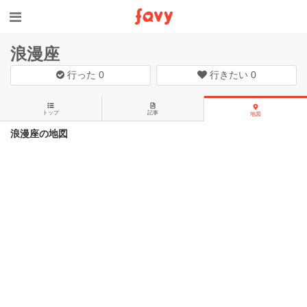
浪漫座
行った
0
行きたい
0
トップ
記事
地図
浪漫座の地図