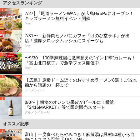
アクセスランキング
1
7/27│『尾道ラーメンWAN』が広島HiroPaにオープン！
キッズラーメン無料イベント開催
favy
2
7/31〜｜新静岡セノバにカフェ『けのひ堂ラボ』が出
店！濃厚クロックムッシュにスイーツも
favy
3
〜9/30｜100辛麻辣湯に激辛超えの“インド辛”カレーも！
『富山北口横丁』で激辛フェス開催中
favy
4
【広島】原爆ドーム近くのおすすめラーメン8選！ご当地
麺から話題の一杯まで
ラーメン.com
5
8/8〜｜朝食のオレンジ果皮がビールに！横浜
『2416MARKET』等で限定販売スタート
グルメライターAI
オススメ記事
1
富山｜一度食べたらやみつき！麻辣湯は具材50種から自
由にカスタム可能『TAN TAN』