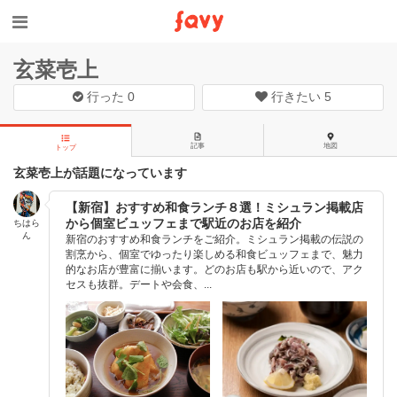
玄菜壱上
行った
0
行きたい
5
記事
地図
トップ
玄菜壱上が話題になっています
【新宿】おすすめ和食ランチ８選！ミシュラン掲載店
から個室ビュッフェまで駅近のお店を紹介
ちはら
ん
新宿のおすすめ和食ランチをご紹介。ミシュラン掲載の伝説の
割烹から、個室でゆったり楽しめる和食ビュッフェまで、魅力
的なお店が豊富に揃います。どのお店も駅から近いので、アク
セスも抜群。デートや会食、...