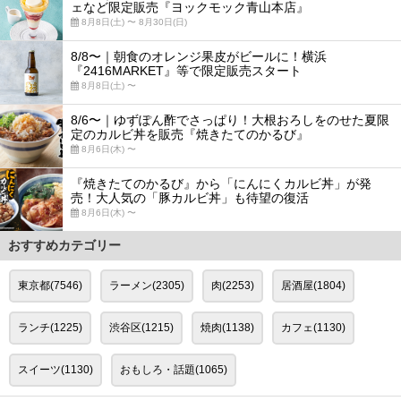
ェなど限定販売『ヨックモック青山本店』
8月8日(土) 〜 8月30日(日)
8/8〜｜朝食のオレンジ果皮がビールに！横浜
『2416MARKET』等で限定販売スタート
8月8日(土) 〜
8/6〜｜ゆずぽん酢でさっぱり！大根おろしをのせた夏限
定のカルビ丼を販売『焼きたてのかるび』
8月6日(木) 〜
『焼きたてのかるび』から「にんにくカルビ丼」が発
売！大人気の「豚カルビ丼」も待望の復活
8月6日(木) 〜
おすすめカテゴリー
東京都(7546)
ラーメン(2305)
肉(2253)
居酒屋(1804)
ランチ(1225)
渋谷区(1215)
焼肉(1138)
カフェ(1130)
スイーツ(1130)
おもしろ・話題(1065)