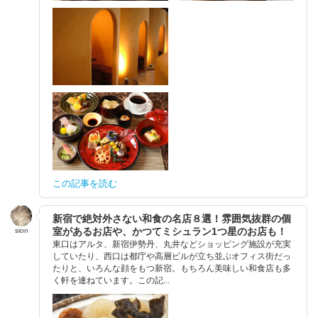
この記事を読む
新宿で絶対外さない和食の名店８選！雰囲気抜群の個
室があるお店や、かつてミシュラン1つ星のお店も！
sion
東口はアルタ、新宿伊勢丹、丸井などショッピング施設が充実
していたり、西口は都庁や高層ビルが立ち並ぶオフィス街だっ
たりと、いろんな顔をもつ新宿。もちろん美味しい和食店も多
く軒を連ねています。この記...