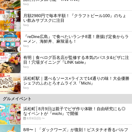
favy
2
月額2980円で毎本半額！『クラフトビール100』のちょ
い飲みサブスクに注目
favy
3
『reDine広島』で食べたいランチ8選！唐揚げ定食からラ
ーメン、海鮮丼、麻辣湯も！
favy
4
有明｜食べログ百名店が監修する本気のパスタ&ピザに注
目！穴場ダイニング『LINK table』
favy
5
浜松町駅｜選べるソース×ライスで14通りの味！大会優勝
シェフのふわとろオムライス『Michi』
favy
グルメイベント
浜松町│8月9日は親子でピザ作り体験！自由研究にも◎
なイベントが『michi』で開催
8月9日(日) 〜
8/8〜｜「ダックワーズ」が復刻！ピスタチオ香るパルフ