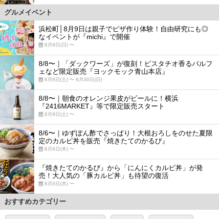
グルメイベント
浜松町│8月9日は親子でピザ作り体験！自由研究にも◎
なイベントが『michi』で開催
8月9日(日) 〜
8/8〜｜「ダックワーズ」が復刻！ピスタチオ香るパルフ
ェなど限定販売『ヨックモック青山本店』
8月8日(土) 〜 8月30日(日)
8/8〜｜朝食のオレンジ果皮がビールに！横浜
『2416MARKET』等で限定販売スタート
8月8日(土) 〜
8/6〜｜ゆずぽん酢でさっぱり！大根おろしをのせた夏限
定のカルビ丼を販売『焼きたてのかるび』
8月6日(木) 〜
『焼きたてのかるび』から「にんにくカルビ丼」が発
売！大人気の「豚カルビ丼」も待望の復活
8月6日(木) 〜
おすすめカテゴリー