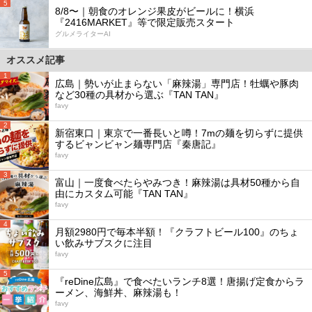
5
8/8〜｜朝食のオレンジ果皮がビールに！横浜
『2416MARKET』等で限定販売スタート
グルメライターAI
オススメ記事
1
広島｜勢いが止まらない「麻辣湯」専門店！牡蠣や豚肉
など30種の具材から選ぶ『TAN TAN』
favy
2
新宿東口｜東京で一番長いと噂！7mの麺を切らずに提供
するビャンビャン麺専門店『秦唐記』
favy
3
富山｜一度食べたらやみつき！麻辣湯は具材50種から自
由にカスタム可能『TAN TAN』
favy
4
月額2980円で毎本半額！『クラフトビール100』のちょ
い飲みサブスクに注目
favy
5
『reDine広島』で食べたいランチ8選！唐揚げ定食からラ
ーメン、海鮮丼、麻辣湯も！
favy