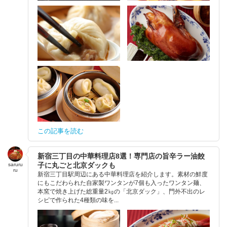
この記事を読む
新宿三丁目の中華料理店8選！専門店の旨辛ラー油餃
子に丸ごと北京ダックも
saruru
ru
新宿三丁目駅周辺にある中華料理店を紹介します。素材の鮮度
にもこだわられた自家製ワンタンが7個も入ったワンタン麺、
本窯で焼き上げた総重量2㎏の「北京ダック」、門外不出のレ
シピで作られた4種類の味を...