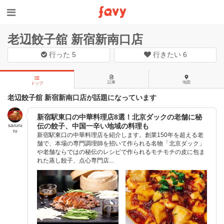
老辺餃子舘 新宿新南口店
行った
5
行きたい
6
記事
地図
トップ
老辺餃子舘 新宿新南口店が話題になっています
新宿駅東口の中華料理店8選！北京ダックの老舗に秘
伝の餃子、中国一辛い地域の料理も
saruru
ru
新宿駅東口の中華料理店を紹介します。創業150年を超える老
舗で、本場の専門調理師を招いて作られる名物「北京ダック」
や老舗ならではの秘伝のレシピで作られるモチモチの皮に包ま
れた蒸し餃子、点心専門店...