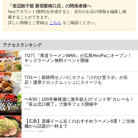
「老辺餃子舘 新宿新南口店」の関係者様へ
favyアカウント(無料)を作成すると、自分のお店の情報を編集し掲
載することができます。
詳しい情報とご登録は
こちら
をご確認ください。
アクセスランキング
1
7/27│『尾道ラーメンWAN』が広島HiroPaにオープン！
キッズラーメン無料イベント開催
favy
2
7/31〜｜新静岡セノバにカフェ『けのひ堂ラボ』が出
店！濃厚クロックムッシュにスイーツも
favy
3
〜9/30｜100辛麻辣湯に激辛超えの“インド辛”カレーも！
『富山北口横丁』で激辛フェス開催中
favy
4
【広島】原爆ドーム近くのおすすめラーメン8選！ご当地
麺から話題の一杯まで
ラーメン.com