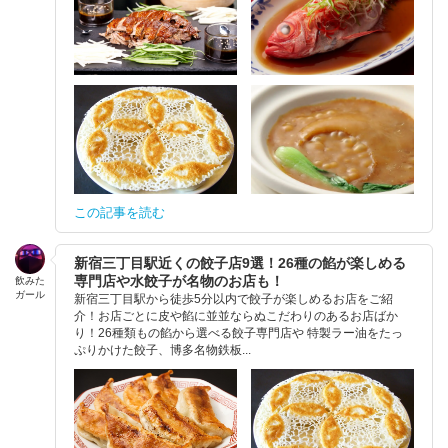
この記事を読む
新宿三丁目駅近くの餃子店9選！26種の餡が楽しめる
専門店や水餃子が名物のお店も！
飲みた
ガール
新宿三丁目駅から徒歩5分以内で餃子が楽しめるお店をご紹
介！お店ごとに皮や餡に並並ならぬこだわりのあるお店ばか
り！26種類もの餡から選べる餃子専門店や 特製ラー油をたっ
ぷりかけた餃子、博多名物鉄板...