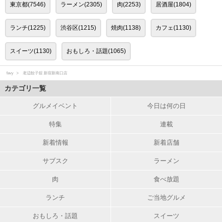
東京都(7546)
ラーメン(2305)
肉(2253)
居酒屋(1804)
ランチ(1225)
渋谷区(1215)
焼肉(1138)
カフェ(1130)
スイーツ(1130)
おもしろ・話題(1065)
favy
老辺餃子舘 新宿新南口店
カテゴリ一覧
グルメイベント
今日は何の日
特集
連載
新着情報
新着店舗
サブスク
ラーメン
肉
食べ放題
ランチ
ご当地グルメ
おもしろ・話題
スイーツ