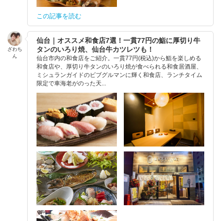
この記事を読む
仙台｜オススメ和食店7選！一貫77円の鮨に厚切り牛
タンのいろり焼、仙台牛カツレツも！
ざわち
ん
仙台市内の和食店をご紹介。一貫77円(税込)から鮨を楽しめる
和食店や、厚切り牛タンのいろり焼が食べられる和食居酒屋、
ミシュランガイドのビブグルマンに輝く和食店、ランチタイム
限定で車海老がのった天...