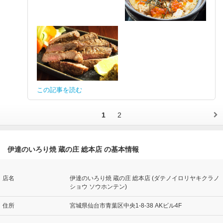
この記事を読む
1
2
伊達のいろり焼 蔵の庄 総本店 の基本情報
店名
伊達のいろり焼 蔵の庄 総本店 (ダテノイロリヤキクラノ
ショウ ソウホンテン)
住所
宮城県仙台市青葉区中央1-8-38 AKビル4F