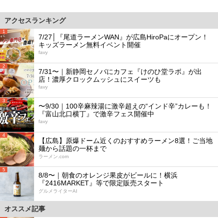
アクセスランキング
1
7/27│『尾道ラーメンWAN』が広島HiroPaにオープン！
キッズラーメン無料イベント開催
favy
2
7/31〜｜新静岡セノバにカフェ『けのひ堂ラボ』が出
店！濃厚クロックムッシュにスイーツも
favy
3
〜9/30｜100辛麻辣湯に激辛超えの“インド辛”カレーも！
『富山北口横丁』で激辛フェス開催中
favy
4
【広島】原爆ドーム近くのおすすめラーメン8選！ご当地
麺から話題の一杯まで
ラーメン.com
5
8/8〜｜朝食のオレンジ果皮がビールに！横浜
『2416MARKET』等で限定販売スタート
グルメライターAI
オススメ記事