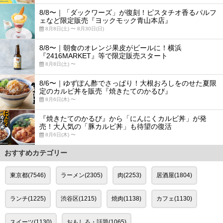
8/8〜｜「ダックワーズ」が復刻！ピスタチオ香るパルフ
ェなど限定販売『ヨックモック青山本店』
8月8日(土) 〜 8月30日(日)
8/8〜｜朝食のオレンジ果皮がビールに！横浜
『2416MARKET』等で限定販売スタート
8月8日(土) 〜
8/6〜｜ゆずぽん酢でさっぱり！大根おろしをのせた夏限
定のカルビ丼を販売『焼きたてのかるび』
8月6日(木) 〜
『焼きたてのかるび』から「にんにくカルビ丼」が発
売！大人気の「豚カルビ丼」も待望の復活
8月6日(木) 〜
おすすめカテゴリー
東京都(7546)
ラーメン(2305)
肉(2253)
居酒屋(1804)
ランチ(1225)
渋谷区(1215)
焼肉(1138)
カフェ(1130)
スイーツ(1130)
おもしろ・話題(1065)