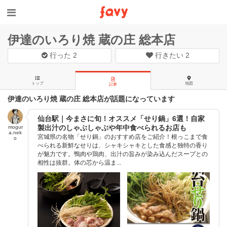
伊達のいろり焼 蔵の庄 総本店
行った
2
行きたい
2
トップ
地図
記事
伊達のいろり焼 蔵の庄 総本店が話題になっています
仙台駅｜今まさに旬！オススメ「せり鍋」6選！自家
製出汁のしゃぶしゃぶや年中食べられるお店も
mogur
a.nek
宮城県の名物「せり鍋」のおすすめ店をご紹介！根っこまで食
o
べられる新鮮なせりは、シャキシャキとした食感と独特の香り
が魅力です。鴨肉や鶏肉、出汁の旨みが染み込んだスープとの
相性は抜群。体の芯から温ま...