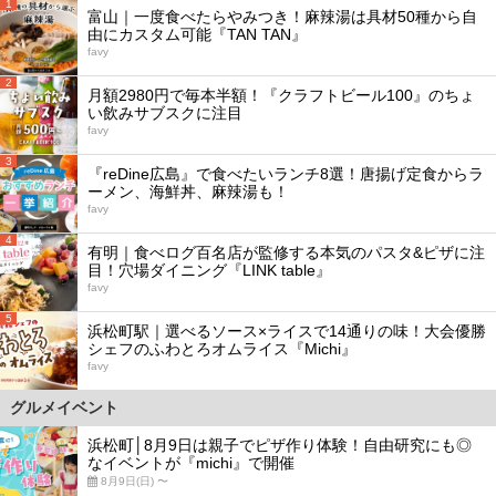
1
富山｜一度食べたらやみつき！麻辣湯は具材50種から自
由にカスタム可能『TAN TAN』
favy
2
月額2980円で毎本半額！『クラフトビール100』のちょ
い飲みサブスクに注目
favy
3
『reDine広島』で食べたいランチ8選！唐揚げ定食からラ
ーメン、海鮮丼、麻辣湯も！
favy
4
有明｜食べログ百名店が監修する本気のパスタ&ピザに注
目！穴場ダイニング『LINK table』
favy
5
浜松町駅｜選べるソース×ライスで14通りの味！大会優勝
シェフのふわとろオムライス『Michi』
favy
グルメイベント
浜松町│8月9日は親子でピザ作り体験！自由研究にも◎
なイベントが『michi』で開催
8月9日(日) 〜