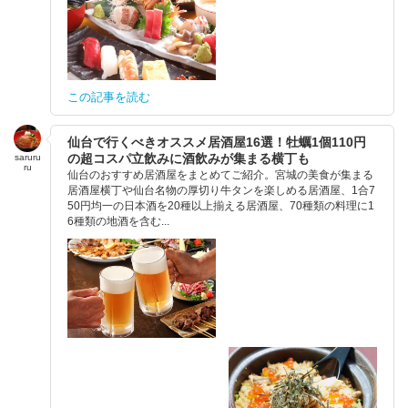
この記事を読む
仙台で行くべきオススメ居酒屋16選！牡蠣1個110円
の超コスパ立飲みに酒飲みが集まる横丁も
saruru
ru
仙台のおすすめ居酒屋をまとめてご紹介。宮城の美食が集まる
居酒屋横丁や仙台名物の厚切り牛タンを楽しめる居酒屋、1合7
50円均一の日本酒を20種以上揃える居酒屋、70種類の料理に1
6種類の地酒を含む...