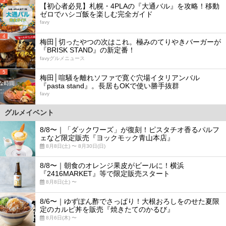
3
【初心者必見】札幌・4PLAの『大通バル』を攻略！移動
ゼロでハシゴ飯を楽しむ完全ガイド
favy
4
梅田│切ったやつの次はこれ。極みのてりやきバーガーが
『BRISK STAND』の新定番！
favyグルメニュース
5
梅田│喧騒を離れソファで寛ぐ穴場イタリアンバル
『pasta stand』。長居もOKで使い勝手抜群
favy
グルメイベント
8/8〜｜「ダックワーズ」が復刻！ピスタチオ香るパルフ
ェなど限定販売『ヨックモック青山本店』
8月8日(土) 〜 8月30日(日)
8/8〜｜朝食のオレンジ果皮がビールに！横浜
『2416MARKET』等で限定販売スタート
8月8日(土) 〜
8/6〜｜ゆずぽん酢でさっぱり！大根おろしをのせた夏限
定のカルビ丼を販売『焼きたてのかるび』
8月6日(木) 〜