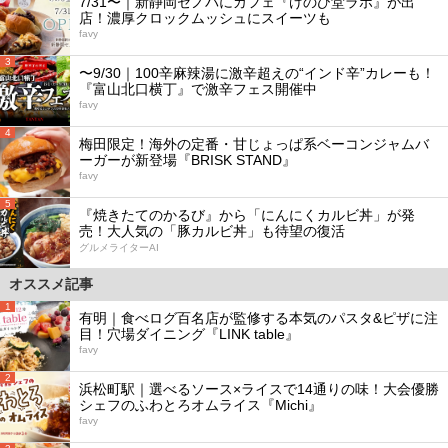
7/31〜｜新静岡セノバにカフェ『けのひ堂ラボ』が出
店！濃厚クロックムッシュにスイーツも
favy
3
〜9/30｜100辛麻辣湯に激辛超えの“インド辛”カレーも！
『富山北口横丁』で激辛フェス開催中
favy
4
梅田限定！海外の定番・甘じょっぱ系ベーコンジャムバ
ーガーが新登場『BRISK STAND』
favy
5
『焼きたてのかるび』から「にんにくカルビ丼」が発
売！大人気の「豚カルビ丼」も待望の復活
グルメライターAI
オススメ記事
1
有明｜食べログ百名店が監修する本気のパスタ&ピザに注
目！穴場ダイニング『LINK table』
favy
2
浜松町駅｜選べるソース×ライスで14通りの味！大会優勝
シェフのふわとろオムライス『Michi』
favy