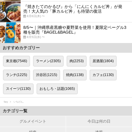
『焼きたてのかるび』から「にんにくカルビ丼」が発
売！大人気の「豚カルビ丼」も待望の復活
8月6日(木) 〜
8/5〜｜沖縄県産黒糖や夏野菜を使用！夏限定ベーグル3
種を販売『BAGEL&BAGEL』
8月5日(水) 〜
おすすめカテゴリー
東京都(7546)
ラーメン(2305)
肉(2253)
居酒屋(1804)
ランチ(1225)
渋谷区(1215)
焼肉(1138)
カフェ(1130)
スイーツ(1130)
おもしろ・話題(1065)
favy
いちげん。
カテゴリ一覧
グルメイベント
今日は何の日