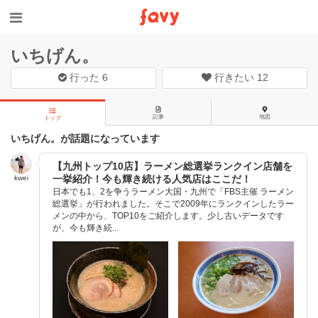
いちげん。
行った
6
行きたい
12
記事
地図
トップ
いちげん。が話題になっています
【九州トップ10店】ラーメン総選挙ランクイン店舗を
一挙紹介！今も輝き続ける人気店はここだ！
kwei
日本でも1、2を争うラーメン大国・九州で「FBS主催 ラーメン
総選挙」が行われました。そこで2009年にランクインしたラー
メンの中から、TOP10をご紹介します。少し古いデータです
が、今も輝き続...