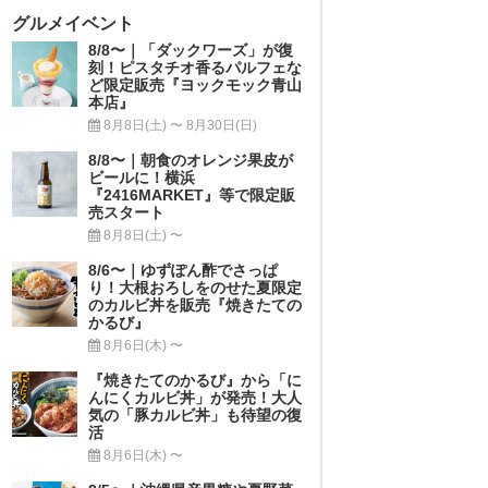
グルメイベント
8/8〜｜「ダックワーズ」が復
刻！ピスタチオ香るパルフェな
ど限定販売『ヨックモック青山
本店』
8月8日(土) 〜 8月30日(日)
8/8〜｜朝食のオレンジ果皮が
ビールに！横浜
『2416MARKET』等で限定販
売スタート
8月8日(土) 〜
8/6〜｜ゆずぽん酢でさっぱ
り！大根おろしをのせた夏限定
のカルビ丼を販売『焼きたての
かるび』
8月6日(木) 〜
『焼きたてのかるび』から「に
んにくカルビ丼」が発売！大人
気の「豚カルビ丼」も待望の復
活
8月6日(木) 〜