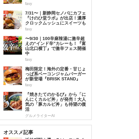
favy
2
7/31〜｜新静岡セノバにカフェ
『けのひ堂ラボ』が出店！濃厚
クロックムッシュにスイーツも
favy
3
〜9/30｜100辛麻辣湯に激辛超
えの“インド辛”カレーも！『富
山北口横丁』で激辛フェス開催
中
favy
4
梅田限定！海外の定番・甘じょ
っぱ系ベーコンジャムバーガー
が新登場『BRISK STAND』
favy
5
『焼きたてのかるび』から「に
んにくカルビ丼」が発売！大人
気の「豚カルビ丼」も待望の復
活
グルメライターAI
オススメ記事