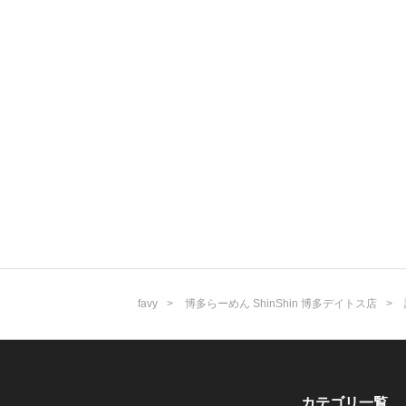
favy
博多らーめん ShinShin 博多デイトス店
カテゴリ一覧