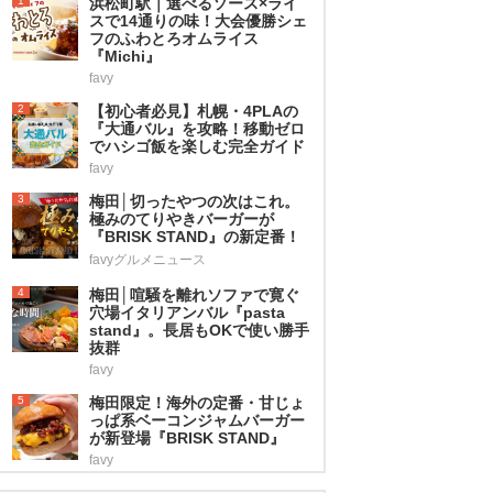
1
浜松町駅｜選べるソース×ライ
スで14通りの味！大会優勝シェ
フのふわとろオムライス
『Michi』
favy
2
【初心者必見】札幌・4PLAの
『大通バル』を攻略！移動ゼロ
でハシゴ飯を楽しむ完全ガイド
favy
3
梅田│切ったやつの次はこれ。
極みのてりやきバーガーが
『BRISK STAND』の新定番！
favyグルメニュース
4
梅田│喧騒を離れソファで寛ぐ
穴場イタリアンバル『pasta
stand』。長居もOKで使い勝手
抜群
favy
5
梅田限定！海外の定番・甘じょ
っぱ系ベーコンジャムバーガー
が新登場『BRISK STAND』
favy