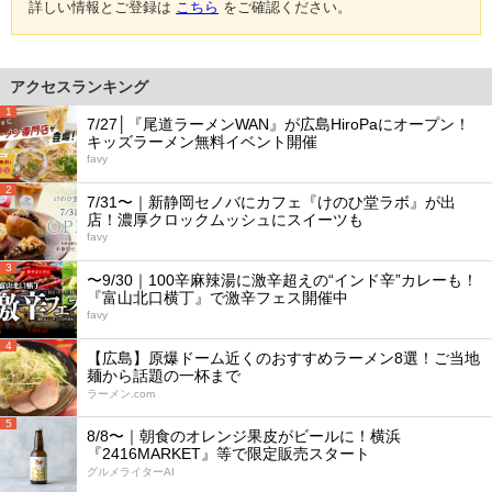
詳しい情報とご登録は
こちら
をご確認ください。
アクセスランキング
1
7/27│『尾道ラーメンWAN』が広島HiroPaにオープン！
キッズラーメン無料イベント開催
favy
2
7/31〜｜新静岡セノバにカフェ『けのひ堂ラボ』が出
店！濃厚クロックムッシュにスイーツも
favy
3
〜9/30｜100辛麻辣湯に激辛超えの“インド辛”カレーも！
『富山北口横丁』で激辛フェス開催中
favy
4
【広島】原爆ドーム近くのおすすめラーメン8選！ご当地
麺から話題の一杯まで
ラーメン.com
5
8/8〜｜朝食のオレンジ果皮がビールに！横浜
『2416MARKET』等で限定販売スタート
グルメライターAI