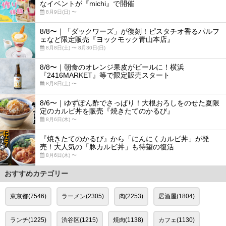
なイベントが『michi』で開催
8月9日(日) 〜
8/8〜｜「ダックワーズ」が復刻！ピスタチオ香るパルフ
ェなど限定販売『ヨックモック青山本店』
8月8日(土) 〜 8月30日(日)
8/8〜｜朝食のオレンジ果皮がビールに！横浜
『2416MARKET』等で限定販売スタート
8月8日(土) 〜
8/6〜｜ゆずぽん酢でさっぱり！大根おろしをのせた夏限
定のカルビ丼を販売『焼きたてのかるび』
8月6日(木) 〜
『焼きたてのかるび』から「にんにくカルビ丼」が発
売！大人気の「豚カルビ丼」も待望の復活
8月6日(木) 〜
おすすめカテゴリー
東京都(7546)
ラーメン(2305)
肉(2253)
居酒屋(1804)
ランチ(1225)
渋谷区(1215)
焼肉(1138)
カフェ(1130)