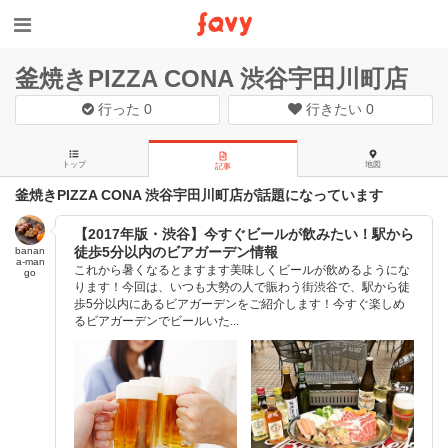
釜焼きPIZZA CONA 渋谷宇田川町店
行った
0
行きたい
0
トップ
地図
記事
釜焼きPIZZA CONA 渋谷宇田川町店が話題になっています
【2017年版・渋谷】今すぐビールが飲みたい！駅から
徒歩5分以内のビアガーデン情報
banan
a-man
これから暑くなるとますます美味しくビールが飲めるようにな
go
ります！今回は、いつも大勢の人で賑わう街渋谷で、駅から徒
歩5分以内にあるビアガーデンをご紹介します！今すぐ楽しめ
るビアガーデンでビールいた...