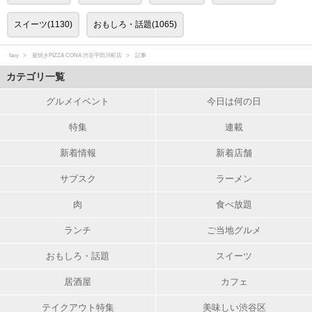
スイーツ(1130)
おもしろ・話題(1065)
favy
釜焼きPIZZA CONA 渋谷宇田川町店
記事
カテゴリ一覧
グルメイベント
今日は何の日
特集
連載
新着情報
新着店舗
サブスク
ラーメン
肉
食べ放題
ランチ
ご当地グルメ
おもしろ・話題
スイーツ
居酒屋
カフェ
テイクアウト特集
美味しい渋谷区