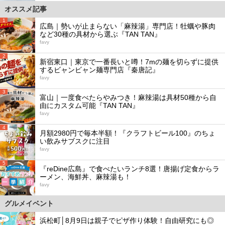
オススメ記事
1
広島｜勢いが止まらない「麻辣湯」専門店！牡蠣や豚肉
など30種の具材から選ぶ『TAN TAN』
favy
2
新宿東口｜東京で一番長いと噂！7mの麺を切らずに提供
するビャンビャン麺専門店『秦唐記』
favy
3
富山｜一度食べたらやみつき！麻辣湯は具材50種から自
由にカスタム可能『TAN TAN』
favy
4
月額2980円で毎本半額！『クラフトビール100』のちょ
い飲みサブスクに注目
favy
5
『reDine広島』で食べたいランチ8選！唐揚げ定食からラ
ーメン、海鮮丼、麻辣湯も！
favy
グルメイベント
浜松町│8月9日は親子でピザ作り体験！自由研究にも◎