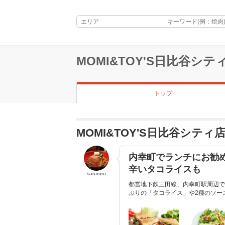
MOMI&TOY'S日比谷シテ
トップ
MOMI&TOY'S日比谷シテ
内幸町でランチにお勧め
辛いタコライスも
sarururu
都営地下鉄三田線、内幸町駅周辺で
ぷりの「タコライス」や2種のソー