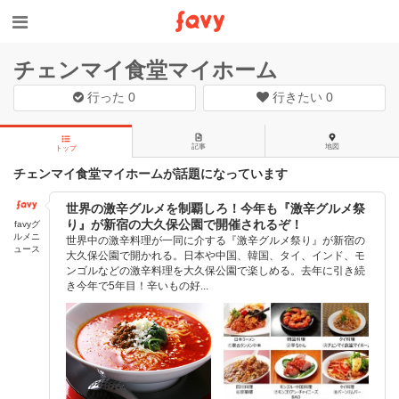
チェンマイ食堂マイホーム
行った
0
行きたい
0
記事
地図
トップ
チェンマイ食堂マイホームが話題になっています
世界の激辛グルメを制覇しろ！今年も『激辛グルメ祭
り』が新宿の大久保公園で開催されるぞ！
favyグ
ルメニ
世界中の激辛料理が一同に介する『激辛グルメ祭り』が新宿の
ュース
大久保公園で開かれる。日本や中国、韓国、タイ、インド、モ
ンゴルなどの激辛料理を大久保公園で楽しめる。去年に引き続
き今年で5年目！辛いもの好...