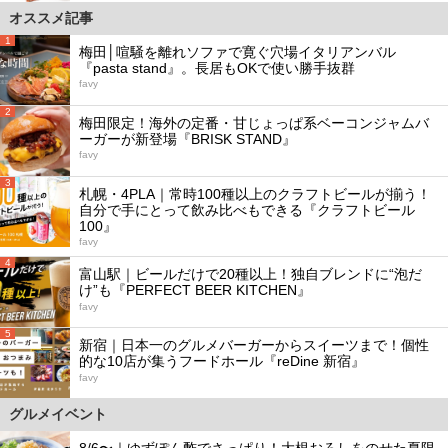
オススメ記事
1
梅田│喧騒を離れソファで寛ぐ穴場イタリアンバル
『pasta stand』。長居もOKで使い勝手抜群
favy
2
梅田限定！海外の定番・甘じょっぱ系ベーコンジャムバ
ーガーが新登場『BRISK STAND』
favy
3
札幌・4PLA｜常時100種以上のクラフトビールが揃う！
自分で手にとって飲み比べもできる『クラフトビール
100』
favy
4
富山駅｜ビールだけで20種以上！独自ブレンドに“泡だ
け”も『PERFECT BEER KITCHEN』
favy
5
新宿｜日本一のグルメバーガーからスイーツまで！個性
的な10店が集うフードホール『reDine 新宿』
favy
グルメイベント