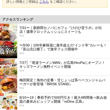
詳しい情報とご登録は
こちら
をご確認ください。
アクセスランキング
1
7/31〜｜新静岡セノバにカフェ『けのひ堂ラボ』が出
店！濃厚クロックムッシュにスイーツも
favy
2
〜9/30｜100辛麻辣湯に激辛超えの“インド辛”カレーも！
『富山北口横丁』で激辛フェス開催中
favy
3
7/27│『尾道ラーメンWAN』が広島HiroPaにオープン！
キッズラーメン無料イベント開催
favy
4
梅田限定！海外の定番・甘じょっぱ系ベーコンジャムバ
ーガーが新登場『BRISK STAND』
favy
5
8/10〜19｜事前予約で500円引き！最大4時間食べ飲み放
題の夏休みビュッフェ開催『reDine 広島』
favy