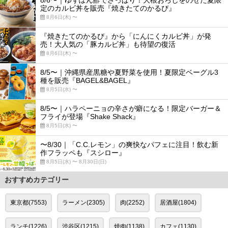
8/6〜｜ゆずぽん酢でさっぱり！大根おろしをのせた夏限
定のカルビ丼を販売『焼きたてのかるび』
8月6日(木) 〜
『焼きたてのかるび』から「にんにくカルビ丼」が発
売！大人気の「豚カルビ丼」も待望の復活
8月6日(木) 〜
8/5〜｜沖縄県産黒糖や夏野菜を使用！夏限定ベーグル3
種を販売『BAGEL&BAGEL』
8月5日(水) 〜
8/5〜｜ハラペーニョの辛さが癖になる！限定バーガー＆
フライが登場『Shake Shack』
8月5日(水) 〜
〜8/30｜「C.C.レモン」の爽快なパフェに注目！飲む新
作フラッペも『スシロー』
8月5日(水) 〜 8月30日(日)
おすすめカテゴリー
東京都(7553)
ラーメン(2305)
肉(2252)
居酒屋(1804)
ランチ(1226)
渋谷区(1215)
焼肉(1138)
カフェ(1130)