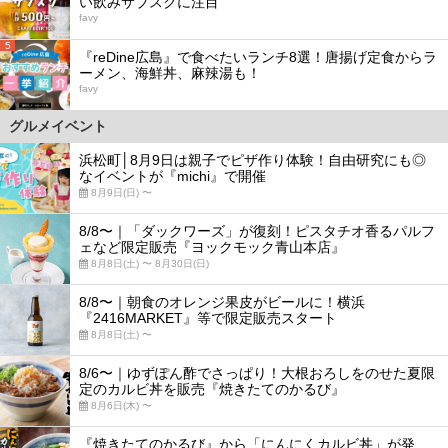
い飲みサブスクに注目
favy
5
『reDine広島』で食べたいランチ8選！唐揚げ定食からラ
ーメン、海鮮丼、麻辣湯も！
favy
グルメイベント
浜松町│8月9日は親子でピザ作り体験！自由研究にも◎
なイベントが『michi』で開催
8月9日(日) 〜
8/8〜｜「ダックワーズ」が復刻！ピスタチオ香るパルフ
ェなど限定販売『ヨックモック青山本店』
8月8日(土) 〜 8月30日(日)
8/8〜｜朝食のオレンジ果皮がビールに！横浜
『2416MARKET』等で限定販売スタート
8月8日(土) 〜
8/6〜｜ゆずぽん酢でさっぱり！大根おろしをのせた夏限
定のカルビ丼を販売『焼きたてのかるび』
8月6日(木) 〜
『焼きたてのかるび』から「にんにくカルビ丼」が発