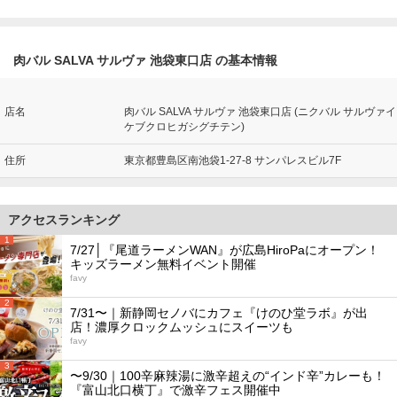
肉バル SALVA サルヴァ 池袋東口店 の基本情報
店名
肉バル SALVA サルヴァ 池袋東口店 (ニクバル サルヴァイ
ケブクロヒガシグチテン)
住所
東京都豊島区南池袋1-27-8 サンパレスビル7F
アクセスランキング
1
7/27│『尾道ラーメンWAN』が広島HiroPaにオープン！
キッズラーメン無料イベント開催
favy
2
7/31〜｜新静岡セノバにカフェ『けのひ堂ラボ』が出
店！濃厚クロックムッシュにスイーツも
favy
3
〜9/30｜100辛麻辣湯に激辛超えの“インド辛”カレーも！
『富山北口横丁』で激辛フェス開催中