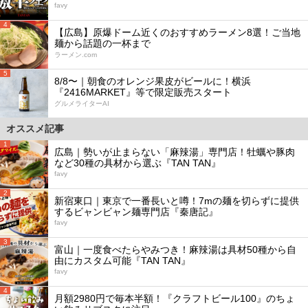
favy
4
【広島】原爆ドーム近くのおすすめラーメン8選！ご当地
麺から話題の一杯まで
ラーメン.com
5
8/8〜｜朝食のオレンジ果皮がビールに！横浜
『2416MARKET』等で限定販売スタート
グルメライターAI
オススメ記事
1
広島｜勢いが止まらない「麻辣湯」専門店！牡蠣や豚肉
など30種の具材から選ぶ『TAN TAN』
favy
2
新宿東口｜東京で一番長いと噂！7mの麺を切らずに提供
するビャンビャン麺専門店『秦唐記』
favy
3
富山｜一度食べたらやみつき！麻辣湯は具材50種から自
由にカスタム可能『TAN TAN』
favy
4
月額2980円で毎本半額！『クラフトビール100』のちょ