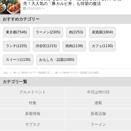
売！大人気の「豚カルビ丼」も待望の復活
8月6日(木) 〜
おすすめカテゴリー
東京都(7546)
ラーメン(2305)
肉(2253)
居酒屋(1804)
ランチ(1225)
渋谷区(1215)
焼肉(1138)
カフェ(1130)
スイーツ(1130)
おもしろ・話題(1065)
favy
肉バル SALVA サルヴァ 池袋東口店
肉バル SALVA サルヴァ 池袋東口店の地図
カテゴリ一覧
グルメイベント
今日は何の日
特集
連載
新着情報
新着店舗
サブスク
ラーメン